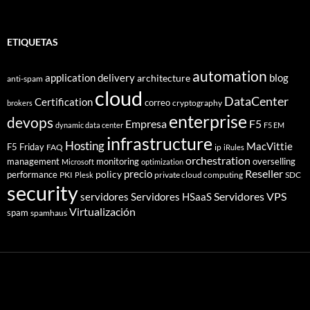
ETIQUETAS
automation
application delivery
blog
architecture
anti-spam
cloud
DataCenter
Certification
correo
cryptography
brokers
enterprise
devops
Empresa
F5
dynamic data center
F5 EM
infrastructure
Hosting
MacVittie
F5 Friday
FAQ
ip
iRules
orchestration
management
monitoring
overselling
Microsoft
optimization
Reseller
policy
precio
performance
PKI
private cloud computing
SDC
Plesk
security
Servidores VPS
servidores
Servidores HSaaS
Virtualización
spam
spamhaus