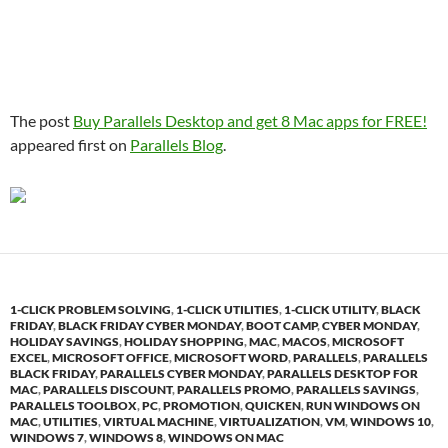
The post
Buy Parallels Desktop and get 8 Mac apps for FREE!
appeared first on
Parallels Blog
.
1-CLICK PROBLEM SOLVING
,
1-CLICK UTILITIES
,
1-CLICK UTILITY
,
BLACK
FRIDAY
,
BLACK FRIDAY CYBER MONDAY
,
BOOT CAMP
,
CYBER MONDAY
,
HOLIDAY SAVINGS
,
HOLIDAY SHOPPING
,
MAC
,
MACOS
,
MICROSOFT
EXCEL
,
MICROSOFT OFFICE
,
MICROSOFT WORD
,
PARALLELS
,
PARALLELS
BLACK FRIDAY
,
PARALLELS CYBER MONDAY
,
PARALLELS DESKTOP FOR
MAC
,
PARALLELS DISCOUNT
,
PARALLELS PROMO
,
PARALLELS SAVINGS
,
PARALLELS TOOLBOX
,
PC
,
PROMOTION
,
QUICKEN
,
RUN WINDOWS ON
MAC
,
UTILITIES
,
VIRTUAL MACHINE
,
VIRTUALIZATION
,
VM
,
WINDOWS 10
,
WINDOWS 7
,
WINDOWS 8
,
WINDOWS ON MAC