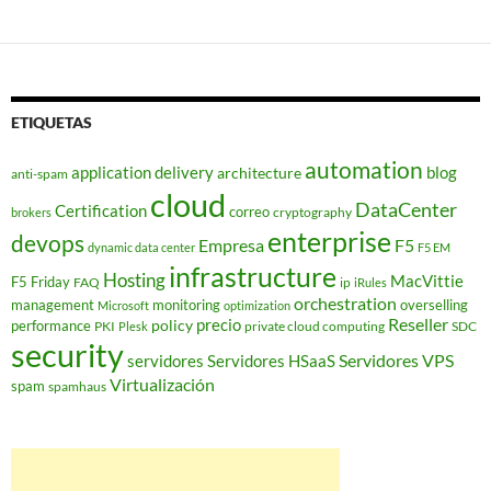
ETIQUETAS
automation
application delivery
blog
architecture
anti-spam
cloud
DataCenter
Certification
correo
cryptography
brokers
enterprise
devops
Empresa
F5
dynamic data center
F5 EM
infrastructure
Hosting
MacVittie
F5 Friday
FAQ
ip
iRules
orchestration
management
monitoring
overselling
Microsoft
optimization
Reseller
policy
precio
performance
PKI
private cloud computing
SDC
Plesk
security
Servidores VPS
servidores
Servidores HSaaS
Virtualización
spam
spamhaus