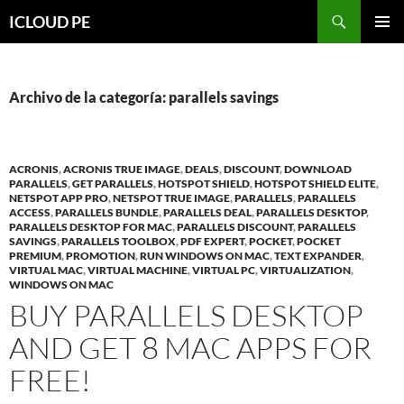
Saltar
Buscar
ICLOUD PE
hacia
MENÚ
el
PRIMAR
contenido
Archivo de la categoría: parallels savings
ACRONIS
,
ACRONIS TRUE IMAGE
,
DEALS
,
DISCOUNT
,
DOWNLOAD
PARALLELS
,
GET PARALLELS
,
HOTSPOT SHIELD
,
HOTSPOT SHIELD ELITE
,
NETSPOT APP PRO
,
NETSPOT TRUE IMAGE
,
PARALLELS
,
PARALLELS
ACCESS
,
PARALLELS BUNDLE
,
PARALLELS DEAL
,
PARALLELS DESKTOP
,
PARALLELS DESKTOP FOR MAC
,
PARALLELS DISCOUNT
,
PARALLELS
SAVINGS
,
PARALLELS TOOLBOX
,
PDF EXPERT
,
POCKET
,
POCKET
PREMIUM
,
PROMOTION
,
RUN WINDOWS ON MAC
,
TEXT EXPANDER
,
VIRTUAL MAC
,
VIRTUAL MACHINE
,
VIRTUAL PC
,
VIRTUALIZATION
,
WINDOWS ON MAC
BUY PARALLELS DESKTOP
AND GET 8 MAC APPS FOR
FREE!