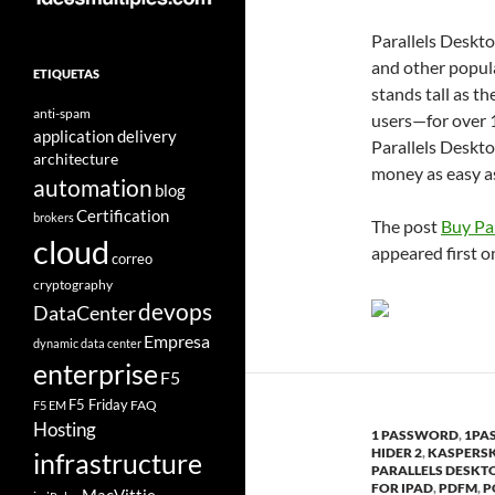
Parallels Deskt
and other popul
ETIQUETAS
stands tall as th
anti-spam
users—for over 1
application delivery
Parallels Deskt
architecture
money as easy a
automation
blog
Certification
brokers
The post
Buy Pa
cloud
appeared first 
correo
cryptography
devops
DataCenter
Empresa
dynamic data center
enterprise
F5
F5 Friday
FAQ
F5 EM
Hosting
1 PASSWORD
,
1PA
HIDER 2
,
KASPERS
infrastructure
PARALLELS DESKT
FOR IPAD
,
PDFM
,
P