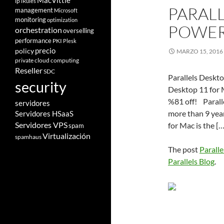
MacVittie
ip
iRules
PARAL
management
Microsoft
monitoring
optimization
POWER
orchestration
overselling
performance
PKI
Plesk
policy
precio
MARZO 15, 2016
private cloud computing
Reseller
SDC
Parallels Deskt
security
Desktop 11 for 
%81 off! Parall
servidores
more than 9 yea
Servidores HSaaS
Servidores VPS
for Mac is the […
spam
Virtualización
spamhaus
The post
Parall
Parallels Blog
.