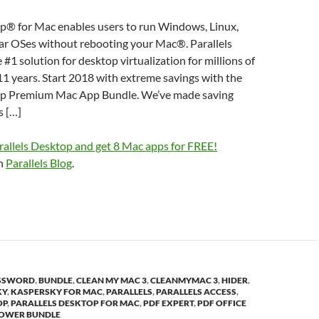
op® for Mac enables users to run Windows, Linux,
ar OSes without rebooting your Mac®. Parallels
e #1 solution for desktop virtualization for millions of
1 years. Start 2018 with extreme savings with the
op Premium Mac App Bundle. We’ve made saving
s […]
rallels Desktop and get 8 Mac apps for FREE!
on
Parallels Blog
.
SSWORD
,
BUNDLE
,
CLEAN MY MAC 3
,
CLEANMYMAC 3
,
HIDER
,
KY
,
KASPERSKY FOR MAC
,
PARALLELS
,
PARALLELS ACCESS
,
OP
,
PARALLELS DESKTOP FOR MAC
,
PDF EXPERT
,
PDF OFFICE
OWER BUNDLE