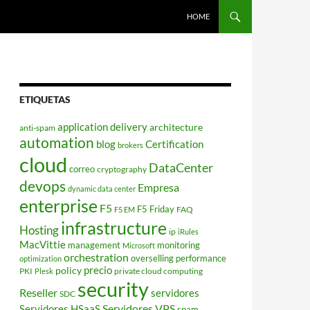
HOME
ETIQUETAS
application delivery
architecture
anti-spam
automation
blog
Certification
brokers
cloud
DataCenter
correo
cryptography
devops
Empresa
dynamic data center
enterprise
F5
F5 Friday
FAQ
F5 EM
infrastructure
Hosting
ip
iRules
MacVittie
management
monitoring
Microsoft
orchestration
overselling
performance
optimization
policy
precio
PKI
private cloud computing
Plesk
security
Reseller
servidores
SDC
Servidores VPS
Servidores HSaaS
spam