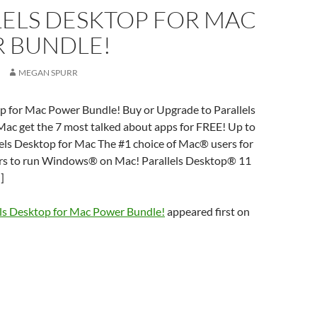
LELS DESKTOP FOR MAC
 BUNDLE!
MEGAN SPURR
op for Mac Power Bundle! Buy or Upgrade to Parallels
Mac get the 7 most talked about apps for FREE! Up to
els Desktop for Mac The #1 choice of Mac® users for
rs to run Windows® on Mac! Parallels Desktop® 11
]
els Desktop for Mac Power Bundle!
appeared first on