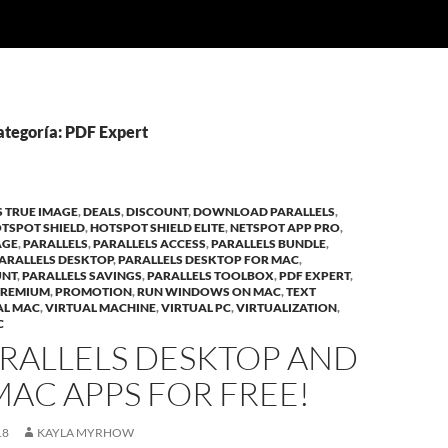
ategoría: PDF Expert
 TRUE IMAGE
,
DEALS
,
DISCOUNT
,
DOWNLOAD PARALLELS
,
TSPOT SHIELD
,
HOTSPOT SHIELD ELITE
,
NETSPOT APP PRO
,
AGE
,
PARALLELS
,
PARALLELS ACCESS
,
PARALLELS BUNDLE
,
ARALLELS DESKTOP
,
PARALLELS DESKTOP FOR MAC
,
UNT
,
PARALLELS SAVINGS
,
PARALLELS TOOLBOX
,
PDF EXPERT
,
PREMIUM
,
PROMOTION
,
RUN WINDOWS ON MAC
,
TEXT
AL MAC
,
VIRTUAL MACHINE
,
VIRTUAL PC
,
VIRTUALIZATION
,
C
ARALLELS DESKTOP AND
MAC APPS FOR FREE!
18
KAYLA MYRHOW