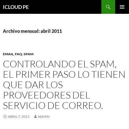
Saltar
Buscar
ICLOUD PE
hacia
MENÚ
el
PRIMAR
contenido
Archivo mensual: abril 2011
EMAIL
,
FAQ
,
SPAM
CONTROLANDO EL SPAM,
EL PRIMER PASO LO TIENEN
QUE DAR LOS
PROVEEDORES DEL
SERVICIO DE CORREO.
ABRIL 7, 2011
ADMIN