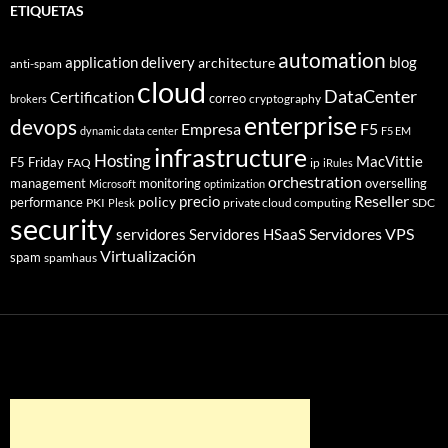
ETIQUETAS
automation
application delivery
blog
architecture
anti-spam
cloud
DataCenter
Certification
correo
cryptography
brokers
enterprise
devops
Empresa
F5
dynamic data center
F5 EM
infrastructure
Hosting
MacVittie
F5 Friday
FAQ
ip
iRules
orchestration
management
monitoring
overselling
Microsoft
optimization
Reseller
policy
precio
performance
PKI
private cloud computing
SDC
Plesk
security
Servidores VPS
servidores
Servidores HSaaS
Virtualización
spam
spamhaus