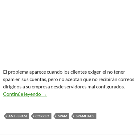
El problema aparece cuando los clientes exigen el no tener
spam en sus cuentas, pero no aceptan que no recibirán correos
dirigidos a su empresa desde servidores mal configurados.
Controlando el spam, el primer paso lo tienen 
Continúe leyendo
→
ANTI-SPAM
CORREO
SPAM
SPAMHAUS