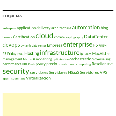
ETIQUETAS
automation
application delivery
blog
architecture
anti-spam
cloud
DataCenter
Certification
correo
cryptography
brokers
enterprise
devops
Empresa
F5
dynamic data center
F5 EM
infrastructure
Hosting
MacVittie
F5 Friday
FAQ
ip
iRules
orchestration
management
monitoring
overselling
Microsoft
optimization
Reseller
policy
precio
performance
PKI
private cloud computing
SDC
Plesk
security
Servidores VPS
servidores
Servidores HSaaS
Virtualización
spam
spamhaus