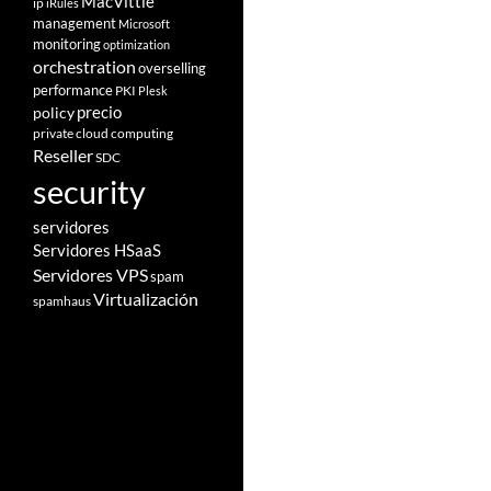
MacVittie
ip
iRules
management
Microsoft
monitoring
optimization
orchestration
overselling
performance
PKI
Plesk
policy
precio
private cloud computing
Reseller
SDC
security
servidores
Servidores HSaaS
Servidores VPS
spam
Virtualización
spamhaus