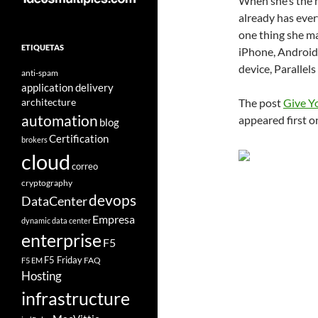
When she’s the m
already has ever
one thing she m
ETIQUETAS
iPhone, Android 
device, Parallel
anti-spam
application delivery
architecture
The post
Give Y
automation
appeared first 
blog
Certification
brokers
cloud
correo
cryptography
devops
DataCenter
Empresa
dynamic data center
enterprise
F5
F5 Friday
FAQ
F5 EM
Hosting
infrastructure