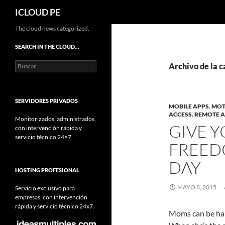
Buscar
ICLOUD PE
Saltar
The cloud news categorized.
hacia
SEARCH IN THE CLOUD…
el
Buscar:
contenido
Archivo de la c
SERVIDORES PRIVADOS
MOBILE APPS
,
MOT
ACCESS
,
REMOTE A
Monitorizados, administrados,
GIVE Y
con intervención rápida y
servicio técnico 24×7.
FREED
DAY
HOSTING PROFESIONAL
MAYO 8, 2015
Servicio exclusivo para
empresas, con intervención
rápida y servicio técnico 24x7.
Moms can be hard