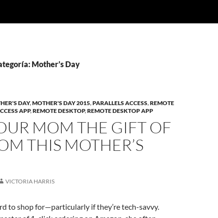
ategoría: Mother’s Day
HER'S DAY
,
MOTHER'S DAY 2015
,
PARALLELS ACCESS
,
REMOTE
CCESS APP
,
REMOTE DESKTOP
,
REMOTE DESKTOP APP
OUR MOM THE GIFT OF
OM THIS MOTHER’S
VICTORIA HARRIS
 to shop for—particularly if they’re tech-savvy.