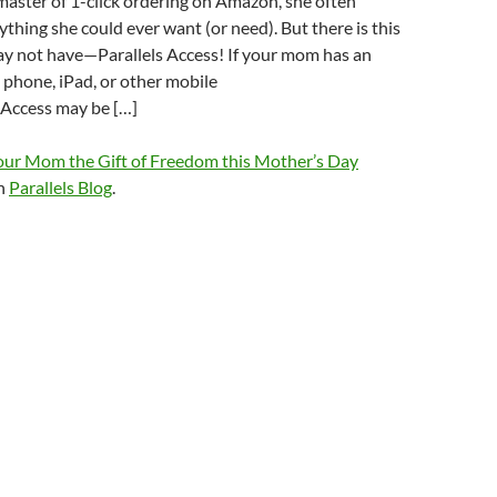
aster of 1-click ordering on Amazon, she often
ything she could ever want (or need). But there is this
ay not have—Parallels Access! If your mom has an
phone, iPad, or other mobile
s Access may be […]
our Mom the Gift of Freedom this Mother’s Day
on
Parallels Blog
.