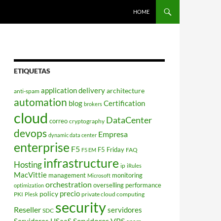
HOME
ETIQUETAS
application delivery
architecture
anti-spam
automation
blog
Certification
brokers
cloud
DataCenter
correo
cryptography
devops
Empresa
dynamic data center
enterprise
F5
F5 Friday
FAQ
F5 EM
infrastructure
Hosting
ip
iRules
MacVittie
management
monitoring
Microsoft
orchestration
overselling
performance
optimization
policy
precio
PKI
private cloud computing
Plesk
security
Reseller
servidores
SDC
Servidores VPS