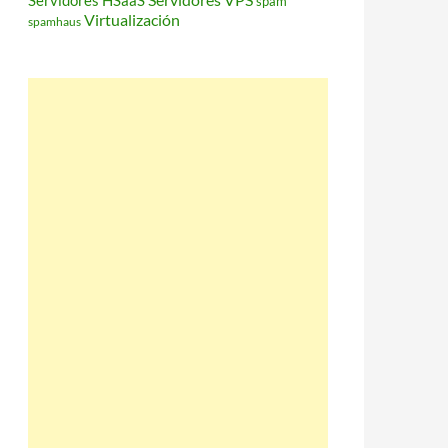
Servidores HSaaS
spam
Virtualización
spamhaus