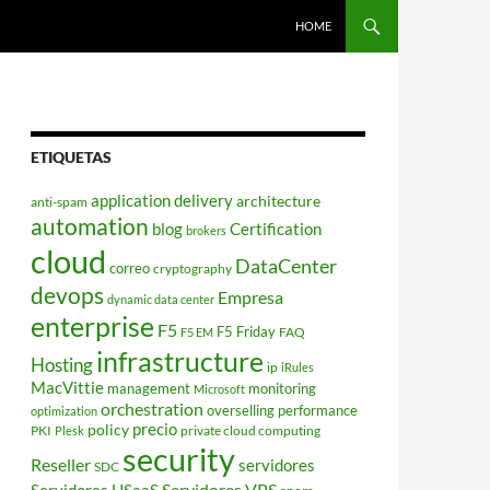
HOME
ETIQUETAS
application delivery
architecture
anti-spam
automation
blog
Certification
brokers
cloud
DataCenter
correo
cryptography
devops
Empresa
dynamic data center
enterprise
F5
F5 Friday
FAQ
F5 EM
infrastructure
Hosting
ip
iRules
MacVittie
management
monitoring
Microsoft
orchestration
overselling
performance
optimization
policy
precio
PKI
private cloud computing
Plesk
security
Reseller
servidores
SDC
Servidores VPS