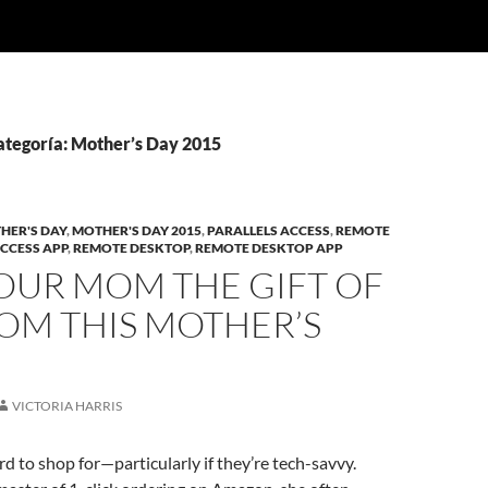
categoría: Mother’s Day 2015
HER'S DAY
,
MOTHER'S DAY 2015
,
PARALLELS ACCESS
,
REMOTE
CCESS APP
,
REMOTE DESKTOP
,
REMOTE DESKTOP APP
OUR MOM THE GIFT OF
OM THIS MOTHER’S
VICTORIA HARRIS
 to shop for—particularly if they’re tech-savvy.