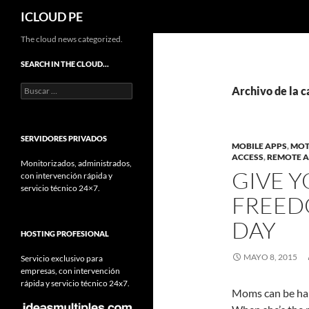
Buscar
ICLOUD PE
Saltar
The cloud news categorized.
hacia
SEARCH IN THE CLOUD…
el
Buscar:
contenido
Archivo de la 
SERVIDORES PRIVADOS
MOBILE APPS
,
MOT
ACCESS
,
REMOTE A
Monitorizados, administrados,
GIVE Y
con intervención rápida y
servicio técnico 24×7.
FREED
DAY
HOSTING PROFESIONAL
MAYO 8, 2015
Servicio exclusivo para
empresas, con intervención
rápida y servicio técnico 24x7.
Moms can be hard