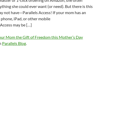
aster of 1-click ordering on Amazon, she often
ything she could ever want (or need). But there is this
ay not have—Parallels Access! If your mom has an
phone, iPad, or other mobile
s Access may be […]
our Mom the Gift of Freedom this Mother’s Day
on
Parallels Blog
.