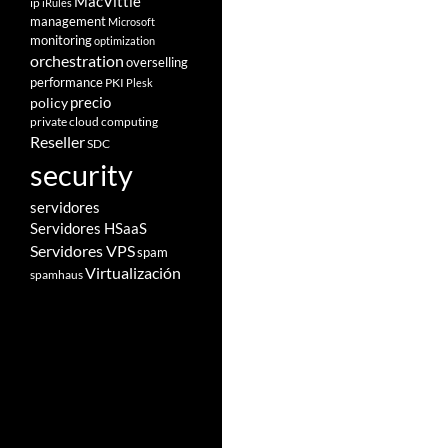
MacVittie
ip
iRules
management
Microsoft
monitoring
optimization
orchestration
overselling
performance
PKI
Plesk
policy
precio
private cloud computing
Reseller
SDC
security
servidores
Servidores HSaaS
Servidores VPS
spam
Virtualización
spamhaus