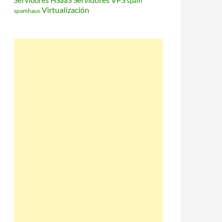
Servidores HSaaS
spam
Virtualización
spamhaus