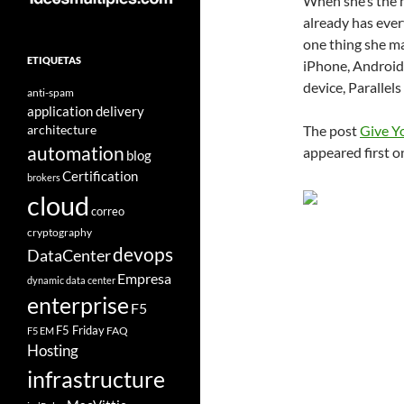
When she’s the m
already has ever
one thing she m
ETIQUETAS
iPhone, Android 
device, Parallel
anti-spam
application delivery
architecture
The post
Give Y
automation
appeared first 
blog
Certification
brokers
cloud
correo
cryptography
devops
DataCenter
Empresa
dynamic data center
enterprise
F5
F5 Friday
FAQ
F5 EM
Hosting
infrastructure