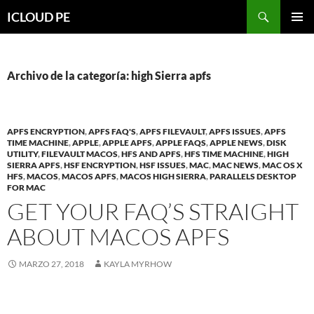
Saltar
Buscar
ICLOUD PE
hacia
MENÚ
el
PRIMAR
contenido
Archivo de la categoría: high Sierra apfs
APFS ENCRYPTION
,
APFS FAQ'S
,
APFS FILEVAULT
,
APFS ISSUES
,
APFS
TIME MACHINE
,
APPLE
,
APPLE APFS
,
APPLE FAQS
,
APPLE NEWS
,
DISK
UTILITY
,
FILEVAULT MACOS
,
HFS AND APFS
,
HFS TIME MACHINE
,
HIGH
SIERRA APFS
,
HSF ENCRYPTION
,
HSF ISSUES
,
MAC
,
MAC NEWS
,
MAC OS X
HFS
,
MACOS
,
MACOS APFS
,
MACOS HIGH SIERRA
,
PARALLELS DESKTOP
FOR MAC
GET YOUR FAQ’S STRAIGHT
ABOUT MACOS APFS
MARZO 27, 2018
KAYLA MYRHOW