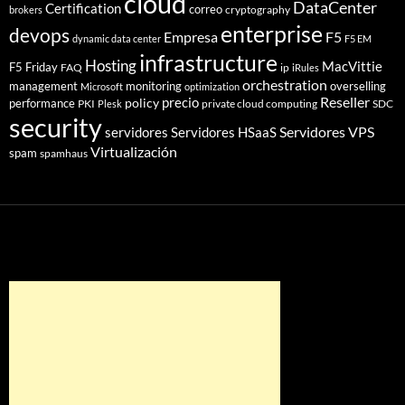
cloud
DataCenter
Certification
correo
cryptography
brokers
enterprise
devops
Empresa
F5
dynamic data center
F5 EM
infrastructure
Hosting
MacVittie
F5 Friday
FAQ
ip
iRules
orchestration
management
monitoring
overselling
Microsoft
optimization
Reseller
policy
precio
performance
PKI
private cloud computing
SDC
Plesk
security
Servidores VPS
servidores
Servidores HSaaS
Virtualización
spam
spamhaus