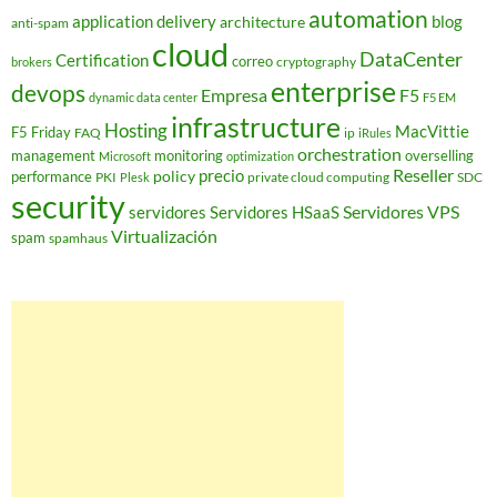
automation
application delivery
blog
architecture
anti-spam
cloud
DataCenter
Certification
correo
cryptography
brokers
enterprise
devops
Empresa
F5
dynamic data center
F5 EM
infrastructure
Hosting
MacVittie
F5 Friday
FAQ
ip
iRules
orchestration
management
monitoring
overselling
Microsoft
optimization
Reseller
policy
precio
performance
PKI
private cloud computing
SDC
Plesk
security
Servidores VPS
servidores
Servidores HSaaS
Virtualización
spam
spamhaus