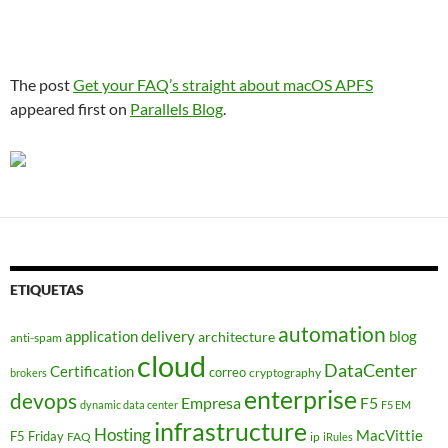
The post
Get your FAQ’s straight about macOS APFS
appeared first on
Parallels Blog
.
ETIQUETAS
automation
application delivery
blog
architecture
anti-spam
cloud
DataCenter
Certification
correo
cryptography
brokers
enterprise
devops
Empresa
F5
dynamic data center
F5 EM
infrastructure
Hosting
MacVittie
F5 Friday
FAQ
ip
iRules