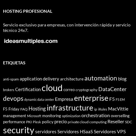
HOSTING PROFESIONAL
Servicio exclusivo para empresas, con intervención rápida y servicio
técnico 24x7.
ETIQUETAS
automation
application delivery
blog
architecture
anti-spam
cloud
DataCenter
Certification
correo
cryptography
brokers
enterprise
devops
Empresa
F5
dynamic data center
F5 EM
infrastructure
Hosting
MacVittie
F5 Friday
FAQ
ip
iRules
orchestration
management
monitoring
overselling
Microsoft
optimization
Reseller
policy
precio
performance
PKI
private cloud computing
SDC
Plesk
security
Servidores VPS
servidores
Servidores HSaaS