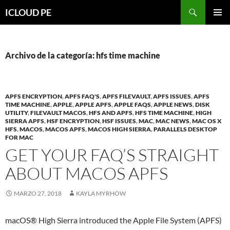
Saltar
Buscar
ICLOUD PE
hacia
MENÚ
el
PRIMAR
contenido
Archivo de la categoría: hfs time machine
APFS ENCRYPTION
,
APFS FAQ'S
,
APFS FILEVAULT
,
APFS ISSUES
,
APFS
TIME MACHINE
,
APPLE
,
APPLE APFS
,
APPLE FAQS
,
APPLE NEWS
,
DISK
UTILITY
,
FILEVAULT MACOS
,
HFS AND APFS
,
HFS TIME MACHINE
,
HIGH
SIERRA APFS
,
HSF ENCRYPTION
,
HSF ISSUES
,
MAC
,
MAC NEWS
,
MAC OS X
HFS
,
MACOS
,
MACOS APFS
,
MACOS HIGH SIERRA
,
PARALLELS DESKTOP
FOR MAC
GET YOUR FAQ’S STRAIGHT
ABOUT MACOS APFS
MARZO 27, 2018
KAYLA MYRHOW
macOS® High Sierra introduced the Apple File System (APFS)