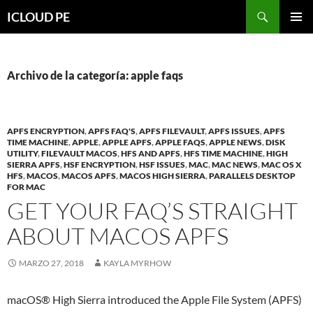
Saltar
Buscar
ICLOUD PE
hacia
MENÚ
el
PRIMAR
contenido
Archivo de la categoría: apple faqs
APFS ENCRYPTION
,
APFS FAQ'S
,
APFS FILEVAULT
,
APFS ISSUES
,
APFS
TIME MACHINE
,
APPLE
,
APPLE APFS
,
APPLE FAQS
,
APPLE NEWS
,
DISK
UTILITY
,
FILEVAULT MACOS
,
HFS AND APFS
,
HFS TIME MACHINE
,
HIGH
SIERRA APFS
,
HSF ENCRYPTION
,
HSF ISSUES
,
MAC
,
MAC NEWS
,
MAC OS X
HFS
,
MACOS
,
MACOS APFS
,
MACOS HIGH SIERRA
,
PARALLELS DESKTOP
FOR MAC
GET YOUR FAQ’S STRAIGHT
ABOUT MACOS APFS
MARZO 27, 2018
KAYLA MYRHOW
macOS® High Sierra introduced the Apple File System (APFS)