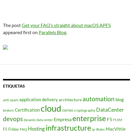
The post
Get your FAQ’s straight about macOS APFS
appeared first on
Parallels Blog
.
ETIQUETAS
automation
application delivery
blog
architecture
anti-spam
cloud
DataCenter
Certification
correo
cryptography
brokers
enterprise
devops
Empresa
F5
dynamic data center
F5 EM
infrastructure
Hosting
MacVittie
F5 Friday
FAQ
ip
iRules