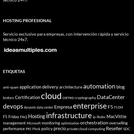
HOSTING PROFESIONAL
Servicio exclusivo para empresas, con intervención rápida y servicio
técnico 24x7.
ETIQUETAS
automation
application delivery
blog
architecture
anti-spam
cloud
DataCenter
Certification
correo
cryptography
brokers
enterprise
devops
Empresa
F5
dynamic data center
F5 EM
infrastructure
Hosting
MacVittie
F5 Friday
FAQ
ip
iRules
orchestration
management
monitoring
overselling
Microsoft
optimization
Reseller
policy
precio
performance
PKI
private cloud computing
SDC
Plesk