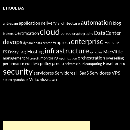
ETIQUETAS
automation
application delivery
blog
architecture
anti-spam
cloud
DataCenter
Certification
correo
cryptography
brokers
enterprise
devops
Empresa
F5
dynamic data center
F5 EM
infrastructure
Hosting
MacVittie
F5 Friday
FAQ
ip
iRules
orchestration
management
monitoring
overselling
Microsoft
optimization
Reseller
policy
precio
performance
PKI
private cloud computing
SDC
Plesk
security
Servidores VPS
servidores
Servidores HSaaS
Virtualización
spam
spamhaus