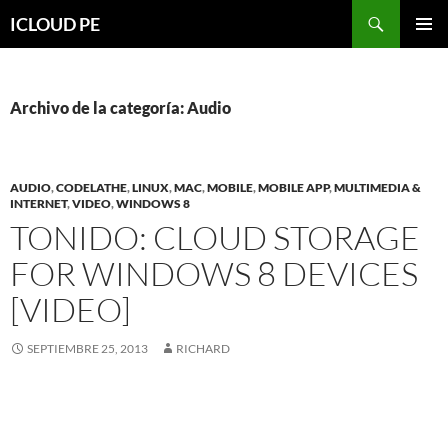
Saltar
Buscar
ICLOUD PE
hacia
MENÚ
el
PRIMAR
contenido
Archivo de la categoría: Audio
AUDIO
,
CODELATHE
,
LINUX
,
MAC
,
MOBILE
,
MOBILE APP
,
MULTIMEDIA &
INTERNET
,
VIDEO
,
WINDOWS 8
TONIDO: CLOUD STORAGE
FOR WINDOWS 8 DEVICES
[VIDEO]
SEPTIEMBRE 25, 2013
RICHARD