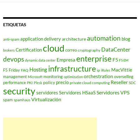
ETIQUETAS
automation
application delivery
blog
architecture
anti-spam
cloud
DataCenter
Certification
correo
cryptography
brokers
enterprise
devops
Empresa
F5
dynamic data center
F5 EM
infrastructure
Hosting
MacVittie
F5 Friday
FAQ
ip
iRules
orchestration
management
monitoring
overselling
Microsoft
optimization
Reseller
policy
precio
performance
PKI
private cloud computing
SDC
Plesk
security
Servidores VPS
servidores
Servidores HSaaS
Virtualización
spam
spamhaus