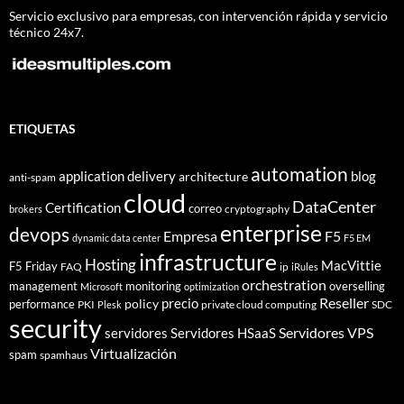
Servicio exclusivo para empresas, con intervención rápida y servicio
técnico 24x7.
ETIQUETAS
automation
application delivery
blog
architecture
anti-spam
cloud
DataCenter
Certification
correo
cryptography
brokers
enterprise
devops
Empresa
F5
dynamic data center
F5 EM
infrastructure
Hosting
MacVittie
F5 Friday
FAQ
ip
iRules
orchestration
management
monitoring
overselling
Microsoft
optimization
Reseller
policy
precio
performance
PKI
private cloud computing
SDC
Plesk
security
Servidores VPS
servidores
Servidores HSaaS
Virtualización
spam
spamhaus