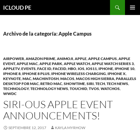
Saltar
Buscar
ICLOUD PE
hacia
MENÚ
el
PRIMAR
contenido
Archivo de la categoría: Apple Campus
AIRPOWER
,
AMAZON PRIME
,
ANIMOJI
,
APPLE
,
APPLE CAMPUS
,
APPLE
EVENT
,
APPLE MAC
,
APPLE PARK
,
APPLE WATCH
,
APPLE WATCH SERIES 3
,
APPLETV
,
EVENTS
,
FACE ID
,
FACEID
,
HBO
,
IOS
,
IOS11
,
IPHONE
,
IPHONE 10
,
IPHONE 8
,
IPHONE 8 PLUS
,
IPHONE WIRELESS CHARGING
,
IPHONE X
,
KEYNOTE
,
MAC
,
MACHINTOSH
,
MACOS
,
MACOS HIGH SIERRA
,
PARALLELS
DESKTOP FOR MAC
,
RETRO MAC
,
SHOWTIME
,
SIRI
,
TECH
,
TECH NEWS
,
TECHNOLOGY
,
TECHNOLOGY NEWS
,
TOUCHID
,
TVOS
,
WATCHOS
,
WWDC
SIRI-OUS APPLE EVENT
ANNOUNCEMENTS!
SEPTIEMBRE 12, 2017
KAYLA MYRHOW