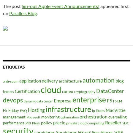
The post
Siri-ous Apple Event Announcements!
appeared first
on
Parallels Blog
.
ETIQUETAS
automation
application delivery
blog
architecture
anti-spam
cloud
DataCenter
Certification
correo
cryptography
brokers
enterprise
devops
Empresa
F5
dynamic data center
F5 EM
infrastructure
Hosting
MacVittie
F5 Friday
FAQ
ip
iRules
orchestration
management
monitoring
overselling
Microsoft
optimization
Reseller
policy
precio
performance
PKI
private cloud computing
SDC
Plesk
security
Servidores VPS
servidores
Servidores HSaaS