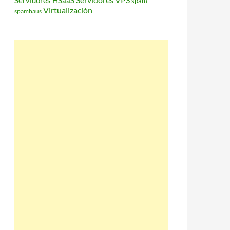
Servidores HSaaS
spam
Virtualización
spamhaus