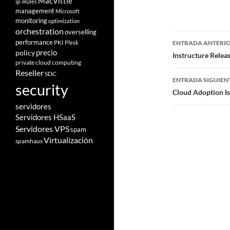
MacVittie
ip
iRules
management
Microsoft
monitoring
optimization
orchestration
overselling
Navegad
performance
PKI
Plesk
ENTRADA ANTERI
policy
precio
de
Instructure Relea
private cloud computing
entradas
Reseller
SDC
ENTRADA SIGUIEN
security
Cloud Adoption Is
servidores
Servidores HSaaS
Servidores VPS
spam
Virtualización
spamhaus