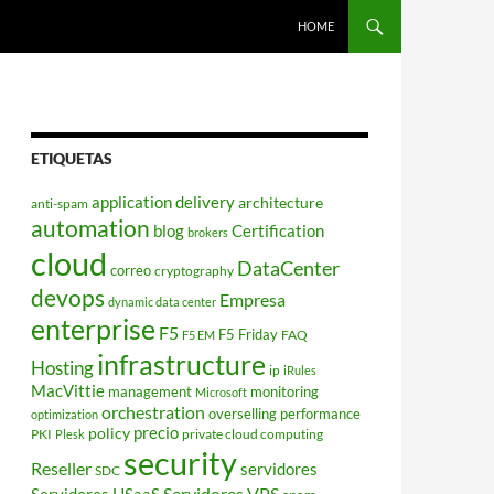
HOME
ETIQUETAS
application delivery
architecture
anti-spam
automation
blog
Certification
brokers
cloud
DataCenter
correo
cryptography
devops
Empresa
dynamic data center
enterprise
F5
F5 Friday
FAQ
F5 EM
infrastructure
Hosting
ip
iRules
MacVittie
management
monitoring
Microsoft
orchestration
overselling
performance
optimization
policy
precio
PKI
private cloud computing
Plesk
security
Reseller
servidores
SDC
Servidores VPS