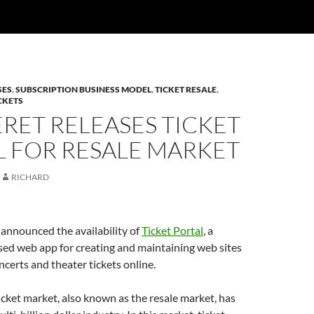
SES
,
SUBSCRIPTION BUSINESS MODEL
,
TICKET RESALE
,
CKETS
RET RELEASES TICKET
L FOR RESALE MARKET
RICHARD
announced the availability of
Ticket Portal
, a
sed web app for creating and maintaining web sites
oncerts and theater tickets online.
cket market, also known as the resale market, has