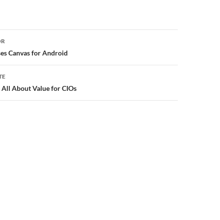
or
OR
ses Canvas for Android
TE
 All About Value for CIOs