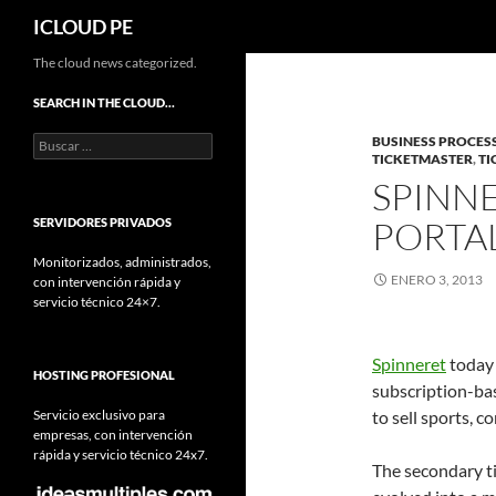
Buscar
ICLOUD PE
Saltar
The cloud news categorized.
hacia
SEARCH IN THE CLOUD…
el
Buscar:
BUSINESS PROCES
contenido
TICKETMASTER
,
TI
SPINNE
PORTA
SERVIDORES PRIVADOS
Monitorizados, administrados,
ENERO 3, 2013
con intervención rápida y
servicio técnico 24×7.
Spinneret
today 
HOSTING PROFESIONAL
subscription-ba
Servicio exclusivo para
to sell sports, c
empresas, con intervención
rápida y servicio técnico 24x7.
The secondary ti