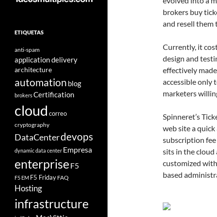
evolved into a mu
brokers buy tick
and resell them t
ETIQUETAS
Currently, it co
anti-spam
design and testin
application delivery
architecture
effectively made
automation
accessible only t
blog
marketers willin
Certification
brokers
cloud
correo
Spinneret’s Tick
cryptography
web site a quick
devops
DataCenter
subscription fee 
Empresa
sits in the clou
dynamic data center
enterprise
customized wit
F5
based administr
F5 Friday
FAQ
F5 EM
Hosting
infrastructure