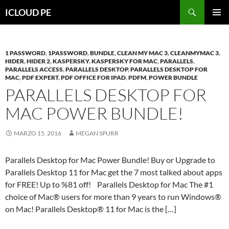
Saltar
Buscar
ICLOUD PE
hacia
MENÚ
el
PRIMAR
contenido
1 PASSWORD
,
1PASSWORD
,
BUNDLE
,
CLEAN MY MAC 3
,
CLEANMYMAC 3
,
HIDER
,
HIDER 2
,
KASPERSKY
,
KASPERSKY FOR MAC
,
PARALLELS
,
PARALLELS ACCESS
,
PARALLELS DESKTOP
,
PARALLELS DESKTOP FOR
MAC
,
PDF EXPERT
,
PDF OFFICE FOR IPAD
,
PDFM
,
POWER BUNDLE
PARALLELS DESKTOP FOR
MAC POWER BUNDLE!
MARZO 15, 2016
MEGAN SPURR
Parallels Desktop for Mac Power Bundle! Buy or Upgrade to
Parallels Desktop 11 for Mac get the 7 most talked about apps
for FREE! Up to %81 off! Parallels Desktop for Mac The #1
choice of Mac® users for more than 9 years to run Windows®
on Mac! Parallels Desktop® 11 for Mac is the […]