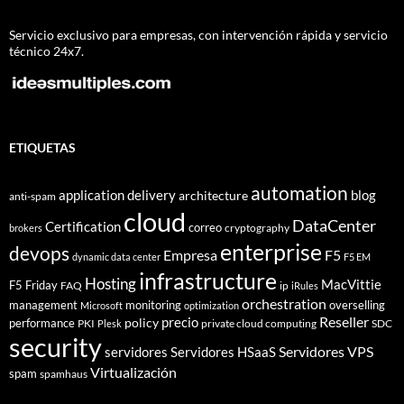
Servicio exclusivo para empresas, con intervención rápida y servicio
técnico 24x7.
ETIQUETAS
automation
application delivery
blog
architecture
anti-spam
cloud
DataCenter
Certification
correo
cryptography
brokers
enterprise
devops
Empresa
F5
dynamic data center
F5 EM
infrastructure
Hosting
MacVittie
F5 Friday
FAQ
ip
iRules
orchestration
management
monitoring
overselling
Microsoft
optimization
Reseller
policy
precio
performance
PKI
private cloud computing
SDC
Plesk
security
Servidores VPS
servidores
Servidores HSaaS
Virtualización
spam
spamhaus