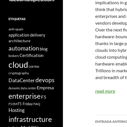
implications in g
think that hybri
enterprises and 
ETIQUETAS
vendors develop 
anti-spam
Over the next fi
application delivery
hardware-bound 
architecture
thanks in large 
automation
blog
clouds into hybr
Certification
brokers
cloud computing 
cloud
hardware-enable
correo
Trillions in mark
cryptography
and breadth of t
devops
DataCenter
Empresa
dynamic data center
read more
enterprise
F5
F5 Friday
FAQ
F5 EM
Hosting
infrastructure
Navegad
ENTRADA ANTERI