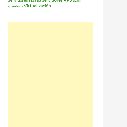
Servidores HSaaS
spam
Virtualización
spamhaus