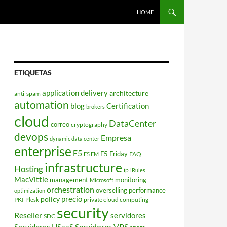
HOME
ETIQUETAS
application delivery
architecture
anti-spam
automation
blog
Certification
brokers
cloud
DataCenter
correo
cryptography
devops
Empresa
dynamic data center
enterprise
F5
F5 Friday
FAQ
F5 EM
infrastructure
Hosting
ip
iRules
MacVittie
management
monitoring
Microsoft
orchestration
overselling
performance
optimization
policy
precio
PKI
private cloud computing
Plesk
security
Reseller
servidores
SDC
Servidores VPS