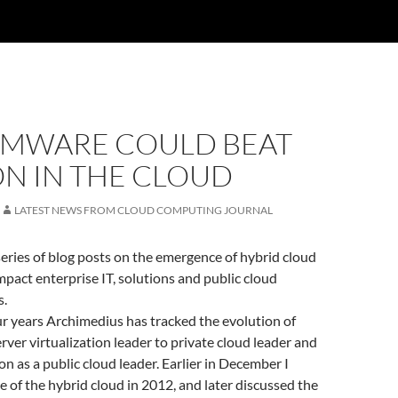
MWARE COULD BEAT
N IN THE CLOUD
LATEST NEWS FROM CLOUD COMPUTING JOURNAL
a series of blog posts on the emergence of hybrid cloud
impact enterprise IT, solutions and public cloud
s.
ur years Archimedius has tracked the evolution of
er virtualization leader to private cloud leader and
on as a public cloud leader. Earlier in December I
se of the hybrid cloud in 2012, and later discussed the