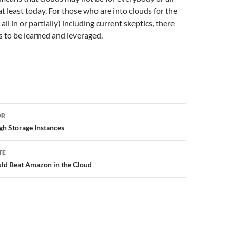
at least today. For those who are into clouds for the
 all in or partially) including current skeptics, there
 to be learned and leveraged.
or
OR
h Storage Instances
TE
d Beat Amazon in the Cloud