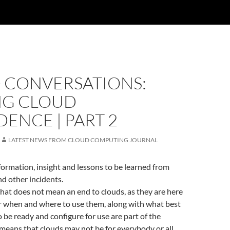
 CONVERSATIONS:
NG CLOUD
ENCE | PART 2
LATEST NEWS FROM CLOUD COMPUTING JOURNAL
formation, insight and lessons to be learned from
d other incidents.
that does not mean an end to clouds, as they are here
r when and where to use them, along with what best
o be ready and configure for use are part of the
 means that clouds may not be for everybody or all