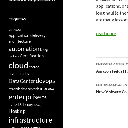
applications, or 
long haul (either
are many lessons
ETIQUETAS
anti-spam
read more
application delivery
architecture
automation
blog
Certification
brokers
Navegad
cloud
ENTRADA ANTERI
correo
de
Amazon Fields Hig
cryptography
devops
entradas
DataCenter
ENTRADA SIGUIEN
Empresa
dynamic data center
How VMware Coul
enterprise
F5
F5 Friday
FAQ
F5 EM
Hosting
infrastructure