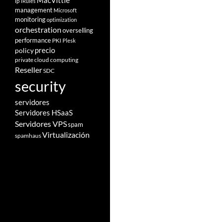
MacVittie
ip
iRules
management
Microsoft
monitoring
optimization
orchestration
overselling
performance
PKI
Plesk
policy
precio
private cloud computing
Reseller
SDC
security
servidores
Servidores HSaaS
Servidores VPS
spam
Virtualización
spamhaus