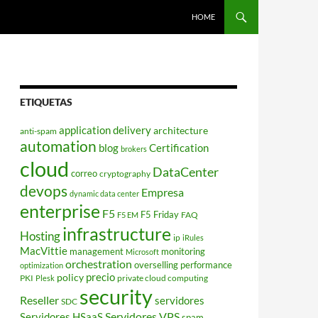
HOME
ETIQUETAS
application delivery
architecture
anti-spam
automation
blog
Certification
brokers
cloud
DataCenter
correo
cryptography
devops
Empresa
dynamic data center
enterprise
F5
F5 Friday
FAQ
F5 EM
infrastructure
Hosting
ip
iRules
MacVittie
management
monitoring
Microsoft
orchestration
overselling
performance
optimization
policy
precio
PKI
private cloud computing
Plesk
security
Reseller
servidores
SDC
Servidores VPS
Servidores HSaaS
spam