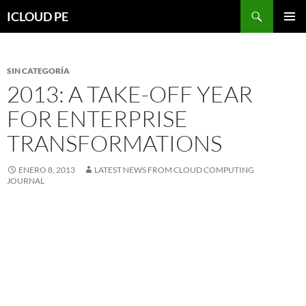
Saltar
Buscar
ICLOUD PE
hacia
MENÚ
el
PRIMAR
contenido
SIN CATEGORÍA
2013: A TAKE-OFF YEAR
FOR ENTERPRISE
TRANSFORMATIONS
ENERO 8, 2013
LATEST NEWS FROM CLOUD COMPUTING
JOURNAL