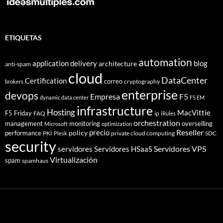
ETIQUETAS
automation
application delivery
blog
architecture
anti-spam
cloud
DataCenter
Certification
correo
cryptography
brokers
enterprise
devops
Empresa
F5
dynamic data center
F5 EM
infrastructure
Hosting
MacVittie
F5 Friday
FAQ
ip
iRules
orchestration
management
monitoring
overselling
Microsoft
optimization
Reseller
policy
precio
performance
PKI
private cloud computing
SDC
Plesk
security
Servidores VPS
servidores
Servidores HSaaS
Virtualización
spam
spamhaus