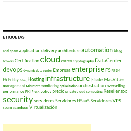
ETIQUETAS
automation
application delivery
blog
architecture
anti-spam
cloud
DataCenter
Certification
correo
cryptography
brokers
enterprise
devops
Empresa
F5
dynamic data center
F5 EM
infrastructure
Hosting
MacVittie
F5 Friday
FAQ
ip
iRules
orchestration
management
monitoring
overselling
Microsoft
optimization
Reseller
policy
precio
performance
PKI
private cloud computing
SDC
Plesk
security
Servidores VPS
servidores
Servidores HSaaS
Virtualización
spam
spamhaus