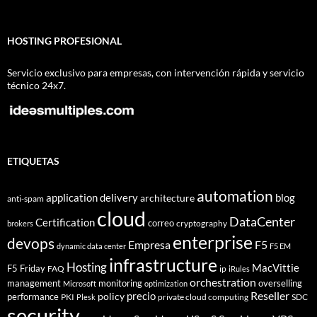
HOSTING PROFESIONAL
Servicio exclusivo para empresas, con intervención rápida y servicio
técnico 24x7.
ETIQUETAS
automation
application delivery
blog
architecture
anti-spam
cloud
DataCenter
Certification
correo
cryptography
brokers
enterprise
devops
Empresa
F5
dynamic data center
F5 EM
infrastructure
Hosting
MacVittie
F5 Friday
FAQ
ip
iRules
orchestration
management
monitoring
overselling
Microsoft
optimization
Reseller
policy
precio
performance
PKI
private cloud computing
SDC
Plesk
security