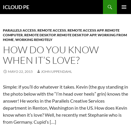
Saltar
Buscar
ICLOUD PE
hacia
MENÚ
el
PRIMAR
contenido
PARALLELS ACCESS
,
REMOTE ACCESS
,
REMOTE ACCESS APP
,
REMOTE
COMPUTER
,
REMOTE DESKTOP
,
REMOTE DESKTOP APP
,
WORKING FROM
HOME
,
WORKING REMOTELY
HOW DO YOU KNOW
WHEN IT’S LOVE?
MAYO 22, 2015
JOHN UPPENDAHL
Simple: if you’ll do whatever it takes. Kevin (the guy standing in
the photo below with the “I’m head over heels” grin) knows the
answer! He works in the Parallels Creative Services
department in Renton, Washington in the US. How does Kevin
know when it’s love? Well, he recently met Stephanie who is
from Germany. Cupid’s […]