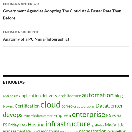
Navegador
ENTRADA ANTERIOR
de
Government Agencies Adopting The Cloud At A Faster Rate Than
Before
entradas
ENTRADA SIGUIENTE
Anatomy of a PC Ninja (Infographic)
ETIQUETAS
automation
application delivery
blog
architecture
anti-spam
cloud
DataCenter
Certification
correo
cryptography
brokers
enterprise
devops
Empresa
F5
dynamic data center
F5 EM
infrastructure
Hosting
MacVittie
F5 Friday
FAQ
ip
iRules
orchestration
management
monitoring
overselling
Microsoft
optimization