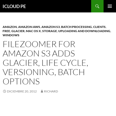
Saltar
Buscar
ICLOUD PE
hacia
MENÚ
el
PRIMAR
contenido
AMAZON
,
AMAZON AWS
,
AMAZON S3
,
BATCH PROCESSING
,
CLIENTS
,
FREE
,
GLACIER
,
MAC OS X
,
STORAGE
,
UPLOADING AND DOWNLOADING
,
WINDOWS
FILEZOOMER FOR
AMAZON S3 ADDS
GLACIER, LIFE CYCLE,
VERSIONING, BATCH
OPTIONS
DICIEMBRE 20, 2012
RICHARD