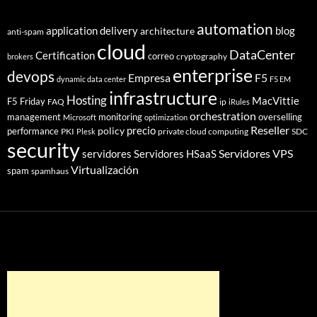
automation
application delivery
blog
architecture
anti-spam
cloud
DataCenter
Certification
correo
cryptography
brokers
enterprise
devops
Empresa
F5
dynamic data center
F5 EM
infrastructure
Hosting
MacVittie
F5 Friday
FAQ
ip
iRules
orchestration
management
monitoring
overselling
Microsoft
optimization
Reseller
policy
precio
performance
PKI
private cloud computing
SDC
Plesk
security
Servidores VPS
servidores
Servidores HSaaS
Virtualización
spam
spamhaus