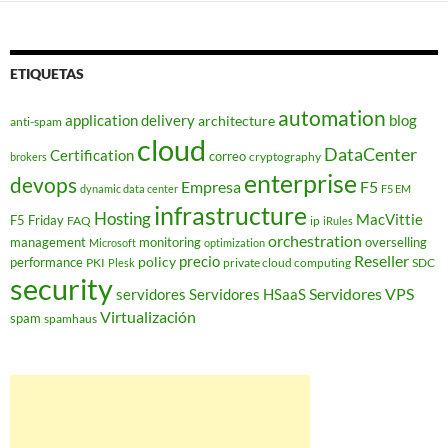
ETIQUETAS
automation
application delivery
blog
architecture
anti-spam
cloud
DataCenter
Certification
correo
cryptography
brokers
enterprise
devops
Empresa
F5
dynamic data center
F5 EM
infrastructure
Hosting
MacVittie
F5 Friday
FAQ
ip
iRules
orchestration
management
monitoring
overselling
Microsoft
optimization
Reseller
policy
precio
performance
PKI
private cloud computing
SDC
Plesk
security
Servidores VPS
servidores
Servidores HSaaS
Virtualización
spam
spamhaus