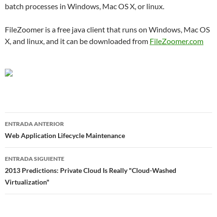
batch processes in Windows, Mac OS X, or linux.
FileZoomer is a free java client that runs on Windows, Mac OS
X, and linux, and it can be downloaded from
FileZoomer.com
Navegador
ENTRADA ANTERIOR
de
Web Application Lifecycle Maintenance
entradas
ENTRADA SIGUIENTE
2013 Predictions: Private Cloud Is Really "Cloud-Washed
Virtualization"