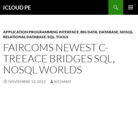
Saltar
Buscar
ICLOUD PE
hacia
MENÚ
el
PRIMAR
contenido
APPLICATION PROGRAMMING INTERFACE
,
BIG DATA
,
DATABASE
,
NOSQL
,
RELATIONAL DATABASE
,
SQL
,
TOOLS
FAIRCOMS NEWEST C-
TREEACE BRIDGES SQL,
NOSQL WORLDS
NOVIEMBRE 12, 2012
RICHARD