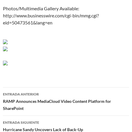
Photos/Multimedia Gallery Available:
http://www.businesswire.com/cgi-bin/mmg.cgi?
eid=50473561&lang=en
Navegador
ENTRADA ANTERIOR
de
RAMP Announces MediaCloud Video Content Platform for
SharePoint
entradas
ENTRADA SIGUIENTE
Hurricane Sandy Uncovers Lack of Back-Up