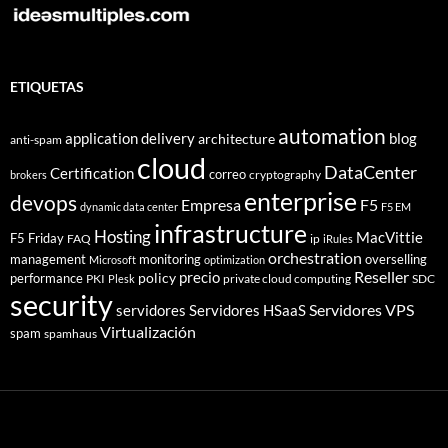
ETIQUETAS
automation
application delivery
blog
architecture
anti-spam
cloud
DataCenter
Certification
correo
cryptography
brokers
enterprise
devops
Empresa
F5
dynamic data center
F5 EM
infrastructure
Hosting
MacVittie
F5 Friday
FAQ
ip
iRules
orchestration
management
monitoring
overselling
Microsoft
optimization
Reseller
policy
precio
performance
PKI
private cloud computing
SDC
Plesk
security
Servidores VPS
servidores
Servidores HSaaS
Virtualización
spam
spamhaus