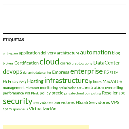
ETIQUETAS
automation
application delivery
blog
architecture
anti-spam
cloud
DataCenter
Certification
correo
cryptography
brokers
enterprise
devops
Empresa
F5
dynamic data center
F5 EM
infrastructure
Hosting
MacVittie
F5 Friday
FAQ
ip
iRules
orchestration
management
monitoring
overselling
Microsoft
optimization
Reseller
policy
precio
performance
PKI
private cloud computing
SDC
Plesk
security
Servidores VPS
servidores
Servidores HSaaS
Virtualización
spam
spamhaus