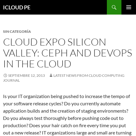
Saltar
Buscar
ICLOUD PE
hacia
MENÚ
el
PRIMAR
contenido
SIN CATEGORÍA
CLOUD EXPO SILICON
VALLEY: CEPH AND DEVOPS
IN THE CLOUD
SEPTIEMBRE 12, 2013
LATEST NEWS FROM CLOUD COMPUTING
JOURNAL
Is your IT organization being pushed to increase the tempo of
your software release cycles? Do you currently automate
application builds and the creation of staging environments?
Do you always test thoroughly before pushing code out to
production? Does your hair catch on fire every time you put
out a new release? IT organizations large and small are turning