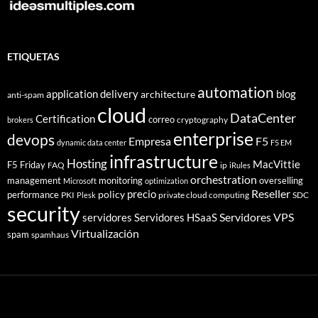
ETIQUETAS
automation
application delivery
blog
architecture
anti-spam
cloud
DataCenter
Certification
correo
cryptography
brokers
enterprise
devops
Empresa
F5
dynamic data center
F5 EM
infrastructure
Hosting
MacVittie
F5 Friday
FAQ
ip
iRules
orchestration
management
monitoring
overselling
Microsoft
optimization
Reseller
policy
precio
performance
PKI
private cloud computing
SDC
Plesk
security
Servidores VPS
servidores
Servidores HSaaS
Virtualización
spam
spamhaus