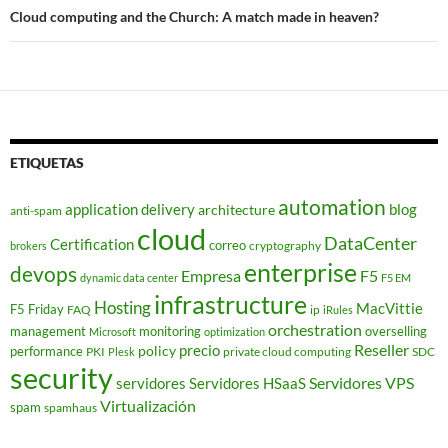
Cloud computing and the Church: A match made in heaven?
ETIQUETAS
automation
application delivery
blog
architecture
anti-spam
cloud
DataCenter
Certification
correo
cryptography
brokers
enterprise
devops
Empresa
F5
dynamic data center
F5 EM
infrastructure
Hosting
MacVittie
F5 Friday
FAQ
ip
iRules
orchestration
management
monitoring
overselling
Microsoft
optimization
Reseller
policy
precio
performance
PKI
private cloud computing
SDC
Plesk
security
Servidores VPS
servidores
Servidores HSaaS
Virtualización
spam
spamhaus