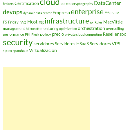
cloud
DataCenter
Certification
correo
cryptography
brokers
enterprise
devops
Empresa
F5
dynamic data center
F5 EM
infrastructure
Hosting
MacVittie
F5 Friday
FAQ
ip
iRules
orchestration
management
monitoring
overselling
Microsoft
optimization
Reseller
policy
precio
performance
PKI
private cloud computing
SDC
Plesk
security
Servidores VPS
servidores
Servidores HSaaS
Virtualización
spam
spamhaus