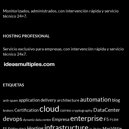
Monitorizados, administrados, con intervención rápida y servicio
técnico 24×7.
HOSTING PROFESIONAL
Servicio exclusivo para empresas, con intervención rápida y servicio
técnico 24x7.
ETIQUETAS
automation
application delivery
blog
architecture
anti-spam
cloud
DataCenter
Certification
correo
cryptography
brokers
enterprise
devops
Empresa
F5
dynamic data center
F5 EM
infrastructure
Hosting
MacVittie
F5 Friday
FAQ
ip
iRules