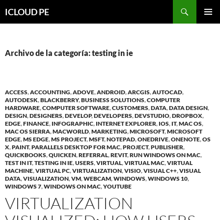
Saltar
Buscar
ICLOUD PE
hacia
MENÚ
el
PRIMAR
contenido
Archivo de la categoría: testing in ie
ACCESS
,
ACCOUNTING
,
ADOVE
,
ANDROID
,
ARCGIS
,
AUTOCAD
,
AUTODESK
,
BLACKBERRY
,
BUSINESS SOLUTIONS
,
COMPUTER
HARDWARE
,
COMPUTER SOFTWARE
,
CUSTOMERS
,
DATA
,
DATA DESIGN
,
DESIGN
,
DESIGNERS
,
DEVELOP
,
DEVELOPERS
,
DEVSTUDIO
,
DROPBOX
,
EDGE
,
FINANCE
,
INFOGRAPHIC
,
INTERNET EXPLORER
,
IOS
,
IT
,
MAC OS
,
MAC OS SIERRA
,
MACWORLD
,
MARKETING
,
MICROSOFT
,
MICROSOFT
EDGE
,
MS EDGE
,
MS PROJECT
,
MSFT
,
NOTEPAD
,
ONEDRIVE
,
ONENOTE
,
OS
X
,
PAINT
,
PARALLELS DESKTOP FOR MAC
,
PROJECT
,
PUBLISHER
,
QUICKBOOKS
,
QUICKEN
,
REFERRAL
,
REVIT
,
RUN WINDOWS ON MAC
,
TEST IN IT
,
TESTING IN IE
,
USERS
,
VIRTUAL
,
VIRTUAL MAC
,
VIRTUAL
MACHINE
,
VIRTUAL PC
,
VIRTUALIZATION
,
VISIO
,
VISUAL C++
,
VISUAL
DATA
,
VISUALIZATION
,
VM
,
WEBCAM
,
WINDOWS
,
WINDOWS 10
,
WINDOWS 7
,
WINDOWS ON MAC
,
YOUTUBE
VIRTUALIZATION