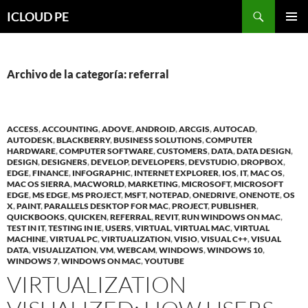
Saltar
Buscar
ICLOUD PE
hacia
MENÚ
el
PRIMAR
contenido
Archivo de la categoría: referral
ACCESS
,
ACCOUNTING
,
ADOVE
,
ANDROID
,
ARCGIS
,
AUTOCAD
,
AUTODESK
,
BLACKBERRY
,
BUSINESS SOLUTIONS
,
COMPUTER
HARDWARE
,
COMPUTER SOFTWARE
,
CUSTOMERS
,
DATA
,
DATA DESIGN
,
DESIGN
,
DESIGNERS
,
DEVELOP
,
DEVELOPERS
,
DEVSTUDIO
,
DROPBOX
,
EDGE
,
FINANCE
,
INFOGRAPHIC
,
INTERNET EXPLORER
,
IOS
,
IT
,
MAC OS
,
MAC OS SIERRA
,
MACWORLD
,
MARKETING
,
MICROSOFT
,
MICROSOFT
EDGE
,
MS EDGE
,
MS PROJECT
,
MSFT
,
NOTEPAD
,
ONEDRIVE
,
ONENOTE
,
OS
X
,
PAINT
,
PARALLELS DESKTOP FOR MAC
,
PROJECT
,
PUBLISHER
,
QUICKBOOKS
,
QUICKEN
,
REFERRAL
,
REVIT
,
RUN WINDOWS ON MAC
,
TEST IN IT
,
TESTING IN IE
,
USERS
,
VIRTUAL
,
VIRTUAL MAC
,
VIRTUAL
MACHINE
,
VIRTUAL PC
,
VIRTUALIZATION
,
VISIO
,
VISUAL C++
,
VISUAL
DATA
,
VISUALIZATION
,
VM
,
WEBCAM
,
WINDOWS
,
WINDOWS 10
,
WINDOWS 7
,
WINDOWS ON MAC
,
YOUTUBE
VIRTUALIZATION