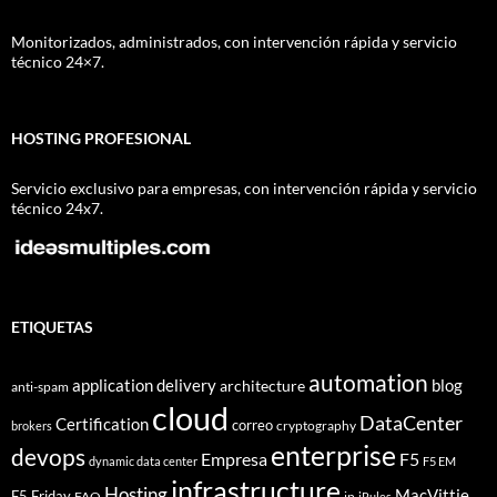
Monitorizados, administrados, con intervención rápida y servicio
técnico 24×7.
HOSTING PROFESIONAL
Servicio exclusivo para empresas, con intervención rápida y servicio
técnico 24x7.
ETIQUETAS
automation
application delivery
blog
architecture
anti-spam
cloud
DataCenter
Certification
correo
cryptography
brokers
enterprise
devops
Empresa
F5
dynamic data center
F5 EM
infrastructure
Hosting
MacVittie
F5 Friday
FAQ
ip
iRules