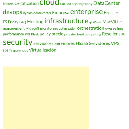
cloud
DataCenter
Certification
correo
cryptography
brokers
enterprise
devops
Empresa
F5
dynamic data center
F5 EM
infrastructure
Hosting
MacVittie
F5 Friday
FAQ
ip
iRules
orchestration
management
monitoring
overselling
Microsoft
optimization
Reseller
policy
precio
performance
PKI
private cloud computing
SDC
Plesk
security
Servidores VPS
servidores
Servidores HSaaS
Virtualización
spam
spamhaus