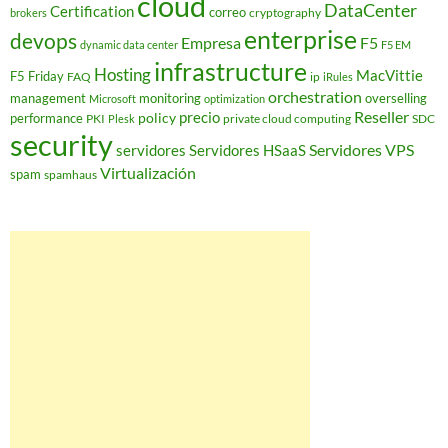
cloud
DataCenter
Certification
correo
cryptography
brokers
enterprise
devops
Empresa
F5
dynamic data center
F5 EM
infrastructure
Hosting
MacVittie
F5 Friday
FAQ
ip
iRules
orchestration
management
monitoring
overselling
Microsoft
optimization
Reseller
policy
precio
performance
PKI
private cloud computing
SDC
Plesk
security
Servidores VPS
servidores
Servidores HSaaS
Virtualización
spam
spamhaus