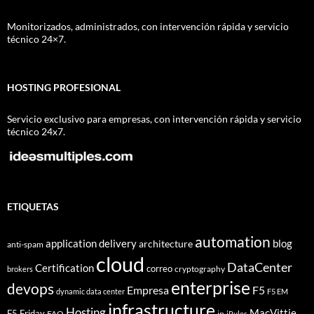
Monitorizados, administrados, con intervención rápida y servicio
técnico 24×7.
HOSTING PROFESIONAL
Servicio exclusivo para empresas, con intervención rápida y servicio
técnico 24x7.
ETIQUETAS
automation
application delivery
blog
architecture
anti-spam
cloud
DataCenter
Certification
correo
cryptography
brokers
enterprise
devops
Empresa
F5
dynamic data center
F5 EM
infrastructure
Hosting
MacVittie
F5 Friday
FAQ
ip
iRules