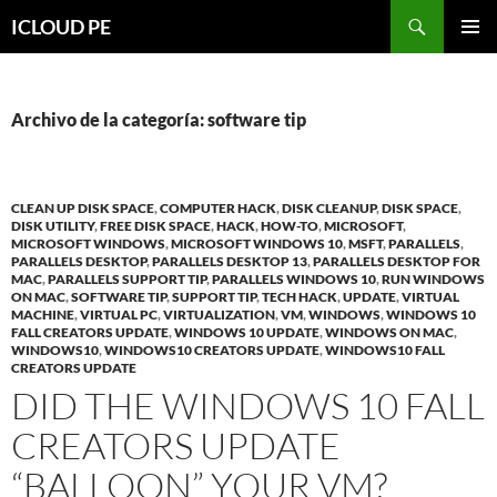
Saltar
Buscar
ICLOUD PE
hacia
MENÚ
el
PRIMAR
contenido
Archivo de la categoría: software tip
CLEAN UP DISK SPACE
,
COMPUTER HACK
,
DISK CLEANUP
,
DISK SPACE
,
DISK UTILITY
,
FREE DISK SPACE
,
HACK
,
HOW-TO
,
MICROSOFT
,
MICROSOFT WINDOWS
,
MICROSOFT WINDOWS 10
,
MSFT
,
PARALLELS
,
PARALLELS DESKTOP
,
PARALLELS DESKTOP 13
,
PARALLELS DESKTOP FOR
MAC
,
PARALLELS SUPPORT TIP
,
PARALLELS WINDOWS 10
,
RUN WINDOWS
ON MAC
,
SOFTWARE TIP
,
SUPPORT TIP
,
TECH HACK
,
UPDATE
,
VIRTUAL
MACHINE
,
VIRTUAL PC
,
VIRTUALIZATION
,
VM
,
WINDOWS
,
WINDOWS 10
FALL CREATORS UPDATE
,
WINDOWS 10 UPDATE
,
WINDOWS ON MAC
,
WINDOWS10
,
WINDOWS10 CREATORS UPDATE
,
WINDOWS10 FALL
CREATORS UPDATE
DID THE WINDOWS 10 FALL
CREATORS UPDATE
“BALLOON” YOUR VM?