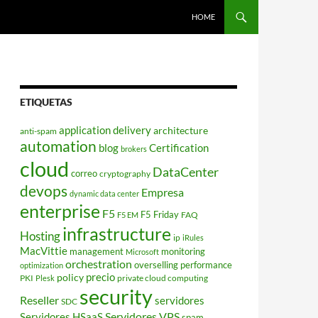
HOME
ETIQUETAS
application delivery
architecture
anti-spam
automation
blog
Certification
brokers
cloud
DataCenter
correo
cryptography
devops
Empresa
dynamic data center
enterprise
F5
F5 Friday
FAQ
F5 EM
infrastructure
Hosting
ip
iRules
MacVittie
management
monitoring
Microsoft
orchestration
overselling
performance
optimization
policy
precio
PKI
private cloud computing
Plesk
security
Reseller
servidores
SDC
Servidores VPS
Servidores HSaaS
spam