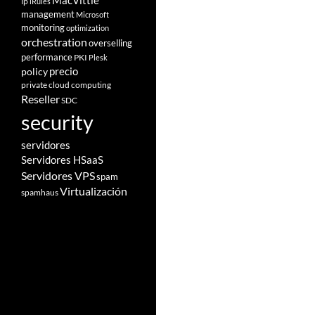
MacVittie
ip
iRules
management
Microsoft
monitoring
optimization
orchestration
overselling
performance
PKI
Plesk
policy
precio
private cloud computing
Reseller
SDC
security
servidores
Servidores HSaaS
Servidores VPS
spam
Virtualización
spamhaus