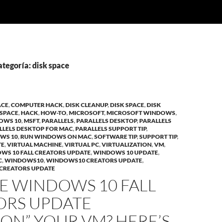
ategoría: disk space
ACE
,
COMPUTER HACK
,
DISK CLEANUP
,
DISK SPACE
,
DISK
 SPACE
,
HACK
,
HOW-TO
,
MICROSOFT
,
MICROSOFT WINDOWS
,
OWS 10
,
MSFT
,
PARALLELS
,
PARALLELS DESKTOP
,
PARALLELS
LLELS DESKTOP FOR MAC
,
PARALLELS SUPPORT TIP
,
WS 10
,
RUN WINDOWS ON MAC
,
SOFTWARE TIP
,
SUPPORT TIP
,
TE
,
VIRTUAL MACHINE
,
VIRTUAL PC
,
VIRTUALIZATION
,
VM
,
WS 10 FALL CREATORS UPDATE
,
WINDOWS 10 UPDATE
,
C
,
WINDOWS10
,
WINDOWS10 CREATORS UPDATE
,
CREATORS UPDATE
E WINDOWS 10 FALL
ORS UPDATE
ON” YOUR VM? HERE’S