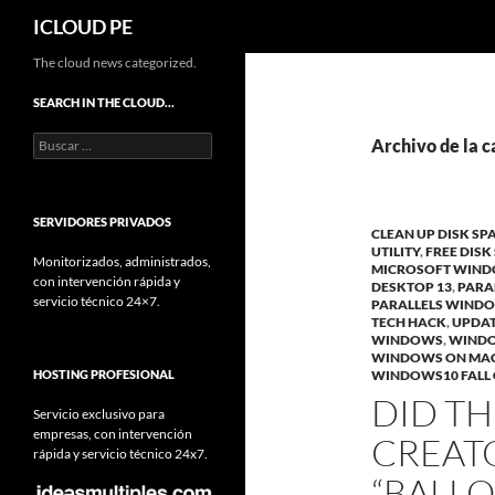
Buscar
ICLOUD PE
Saltar
The cloud news categorized.
hacia
SEARCH IN THE CLOUD…
el
Buscar:
contenido
Archivo de la c
SERVIDORES PRIVADOS
CLEAN UP DISK SP
UTILITY
,
FREE DISK
Monitorizados, administrados,
MICROSOFT WIND
con intervención rápida y
DESKTOP 13
,
PARA
servicio técnico 24×7.
PARALLELS WINDO
TECH HACK
,
UPDA
WINDOWS
,
WINDO
WINDOWS ON MA
HOSTING PROFESIONAL
WINDOWS10 FALL 
DID TH
Servicio exclusivo para
empresas, con intervención
CREAT
rápida y servicio técnico 24x7.
“BALLO