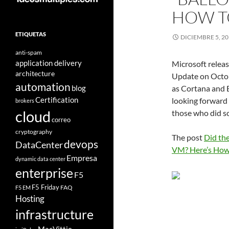
HOW TO
ETIQUETAS
DICIEMBRE 5, 2
anti-spam
application delivery
Microsoft relea
architecture
Update on Octobe
automation
blog
as Cortana and
Certification
looking forward t
brokers
cloud
those who did so
correo
cryptography
The post
Did th
devops
DataCenter
VM? Here’s How 
Empresa
dynamic data center
enterprise
F5
F5 Friday
FAQ
F5 EM
Hosting
infrastructure