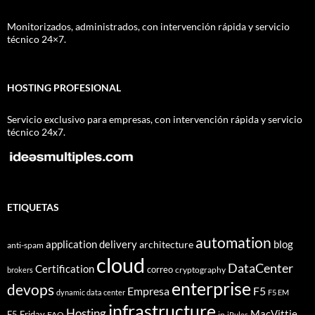
Monitorizados, administrados, con intervención rápida y servicio
técnico 24×7.
HOSTING PROFESIONAL
Servicio exclusivo para empresas, con intervención rápida y servicio
técnico 24x7.
ETIQUETAS
automation
application delivery
blog
architecture
anti-spam
cloud
DataCenter
Certification
correo
cryptography
brokers
enterprise
devops
Empresa
F5
dynamic data center
F5 EM
infrastructure
Hosting
MacVittie
F5 Friday
FAQ
ip
iRules