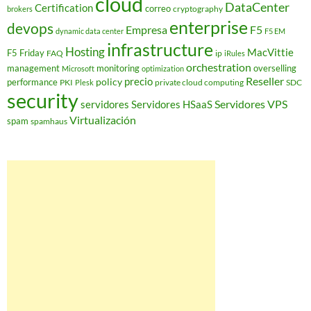
cloud
DataCenter
Certification
correo
cryptography
brokers
enterprise
devops
Empresa
F5
dynamic data center
F5 EM
infrastructure
Hosting
MacVittie
F5 Friday
FAQ
ip
iRules
orchestration
management
monitoring
overselling
Microsoft
optimization
Reseller
policy
precio
performance
PKI
private cloud computing
SDC
Plesk
security
Servidores VPS
servidores
Servidores HSaaS
Virtualización
spam
spamhaus