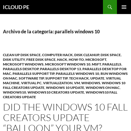
Saltar
Buscar
ICLOUD PE
hacia
MENÚ
el
PRIMAR
contenido
Archivo de la categoría: parallels windows 10
CLEAN UP DISK SPACE
,
COMPUTER HACK
,
DISK CLEANUP
,
DISK SPACE
,
DISK UTILITY
,
FREE DISK SPACE
,
HACK
,
HOW-TO
,
MICROSOFT
,
MICROSOFT WINDOWS
,
MICROSOFT WINDOWS 10
,
MSFT
,
PARALLELS
,
PARALLELS DESKTOP
,
PARALLELS DESKTOP 13
,
PARALLELS DESKTOP FOR
MAC
,
PARALLELS SUPPORT TIP
,
PARALLELS WINDOWS 10
,
RUN WINDOWS
ON MAC
,
SOFTWARE TIP
,
SUPPORT TIP
,
TECH HACK
,
UPDATE
,
VIRTUAL
MACHINE
,
VIRTUAL PC
,
VIRTUALIZATION
,
VM
,
WINDOWS
,
WINDOWS 10
FALL CREATORS UPDATE
,
WINDOWS 10 UPDATE
,
WINDOWS ON MAC
,
WINDOWS10
,
WINDOWS10 CREATORS UPDATE
,
WINDOWS10 FALL
CREATORS UPDATE
DID THE WINDOWS 10 FALL
CREATORS UPDATE
“BALLOON” YOUR VM?