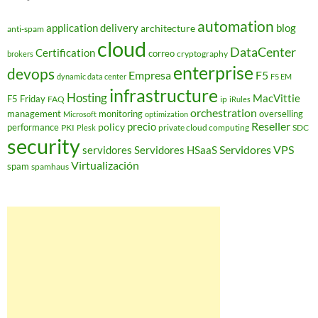
automation
application delivery
blog
architecture
anti-spam
cloud
DataCenter
Certification
correo
cryptography
brokers
enterprise
devops
Empresa
F5
dynamic data center
F5 EM
infrastructure
Hosting
MacVittie
F5 Friday
FAQ
ip
iRules
orchestration
management
monitoring
overselling
Microsoft
optimization
Reseller
policy
precio
performance
PKI
private cloud computing
SDC
Plesk
security
Servidores VPS
servidores
Servidores HSaaS
Virtualización
spam
spamhaus