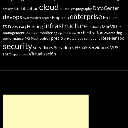
cloud
DataCenter
Certification
correo
cryptography
brokers
enterprise
devops
Empresa
F5
dynamic data center
F5 EM
infrastructure
Hosting
MacVittie
F5 Friday
FAQ
ip
iRules
orchestration
management
monitoring
overselling
Microsoft
optimization
Reseller
policy
precio
performance
PKI
private cloud computing
SDC
Plesk
security
Servidores VPS
servidores
Servidores HSaaS
Virtualización
spam
spamhaus