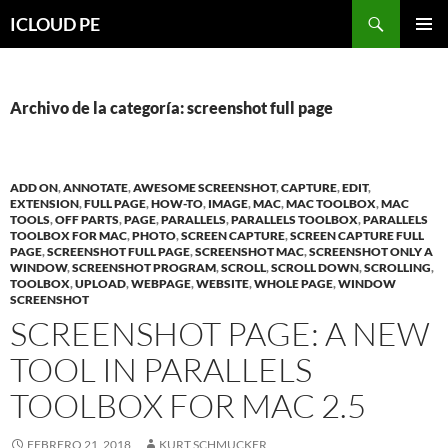
Saltar
Buscar
ICLOUD PE
hacia
MENÚ
el
PRIMAR
contenido
Archivo de la categoría: screenshot full page
ADD ON
,
ANNOTATE
,
AWESOME SCREENSHOT
,
CAPTURE
,
EDIT
,
EXTENSION
,
FULL PAGE
,
HOW-TO
,
IMAGE
,
MAC
,
MAC TOOLBOX
,
MAC
TOOLS
,
OFF PARTS
,
PAGE
,
PARALLELS
,
PARALLELS TOOLBOX
,
PARALLELS
TOOLBOX FOR MAC
,
PHOTO
,
SCREEN CAPTURE
,
SCREEN CAPTURE FULL
PAGE
,
SCREENSHOT FULL PAGE
,
SCREENSHOT MAC
,
SCREENSHOT ONLY A
WINDOW
,
SCREENSHOT PROGRAM
,
SCROLL
,
SCROLL DOWN
,
SCROLLING
,
TOOLBOX
,
UPLOAD
,
WEBPAGE
,
WEBSITE
,
WHOLE PAGE
,
WINDOW
SCREENSHOT
SCREENSHOT PAGE: A NEW
TOOL IN PARALLELS
TOOLBOX FOR MAC 2.5
FEBRERO 21, 2018
KURT SCHMUCKER