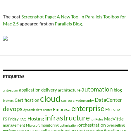
The post
Screenshot Page: A New Tool in Parallels Toolbox for
Mac 2.5
appeared first on
Parallels Blog
.
ETIQUETAS
automation
application delivery
blog
architecture
anti-spam
cloud
DataCenter
Certification
correo
cryptography
brokers
enterprise
devops
Empresa
F5
dynamic data center
F5 EM
infrastructure
Hosting
MacVittie
F5 Friday
FAQ
ip
iRules
orchestration
management
monitoring
overselling
Microsoft
optimization
Reseller
policy
precio
performance
PKI
private cloud computing
SDC
Plesk