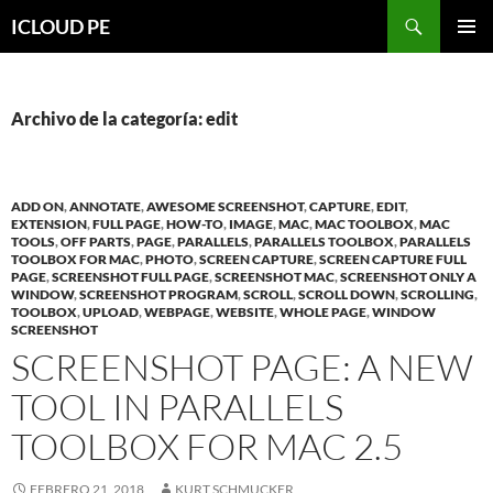
Saltar
Buscar
ICLOUD PE
hacia
MENÚ
el
PRIMAR
contenido
Archivo de la categoría: edit
ADD ON
,
ANNOTATE
,
AWESOME SCREENSHOT
,
CAPTURE
,
EDIT
,
EXTENSION
,
FULL PAGE
,
HOW-TO
,
IMAGE
,
MAC
,
MAC TOOLBOX
,
MAC
TOOLS
,
OFF PARTS
,
PAGE
,
PARALLELS
,
PARALLELS TOOLBOX
,
PARALLELS
TOOLBOX FOR MAC
,
PHOTO
,
SCREEN CAPTURE
,
SCREEN CAPTURE FULL
PAGE
,
SCREENSHOT FULL PAGE
,
SCREENSHOT MAC
,
SCREENSHOT ONLY A
WINDOW
,
SCREENSHOT PROGRAM
,
SCROLL
,
SCROLL DOWN
,
SCROLLING
,
TOOLBOX
,
UPLOAD
,
WEBPAGE
,
WEBSITE
,
WHOLE PAGE
,
WINDOW
SCREENSHOT
SCREENSHOT PAGE: A NEW
TOOL IN PARALLELS
TOOLBOX FOR MAC 2.5
FEBRERO 21, 2018
KURT SCHMUCKER