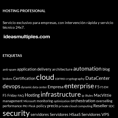
HOSTING PROFESIONAL
Servicio exclusivo para empresas, con intervención rápida y servicio
técnico 24x7.
ETIQUETAS
automation
application delivery
blog
architecture
anti-spam
cloud
DataCenter
Certification
correo
cryptography
brokers
enterprise
devops
Empresa
F5
dynamic data center
F5 EM
infrastructure
Hosting
MacVittie
F5 Friday
FAQ
ip
iRules
orchestration
management
monitoring
overselling
Microsoft
optimization
Reseller
policy
precio
performance
PKI
private cloud computing
SDC
Plesk
security
Servidores VPS
servidores
Servidores HSaaS