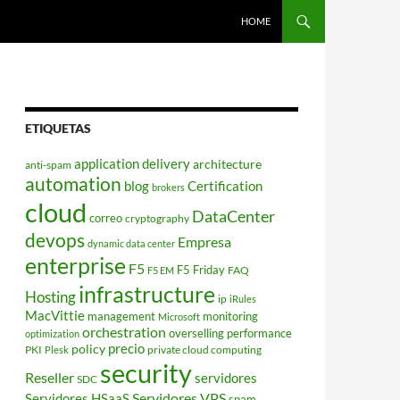
HOME
ETIQUETAS
application delivery
architecture
anti-spam
automation
blog
Certification
brokers
cloud
DataCenter
correo
cryptography
devops
Empresa
dynamic data center
enterprise
F5
F5 Friday
FAQ
F5 EM
infrastructure
Hosting
ip
iRules
MacVittie
management
monitoring
Microsoft
orchestration
overselling
performance
optimization
policy
precio
PKI
private cloud computing
Plesk
security
Reseller
servidores
SDC
Servidores VPS
Servidores HSaaS
spam