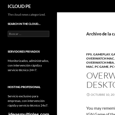
Buscar
ICLOUD PE
Saltar
The cloud news categorized.
hacia
SEARCH IN THE CLOUD…
el
Buscar:
contenido
Archivo de la 
SERVIDORES PRIVADOS
FPS
,
GAMEPLAY
,
G
OVERWATCH MAC
Monitorizados, administrados,
OVERWATCH MBA
con intervención rápida y
MAC
,
PC GAME
,
PC
servicio técnico 24×7.
OVERW
DESKT
HOSTING PROFESIONAL
OCTUBRE 10, 20
Servicio exclusivo para
empresas, con intervención
rápida y servicio técnico 24x7.
You may rememb
IGN Game of the