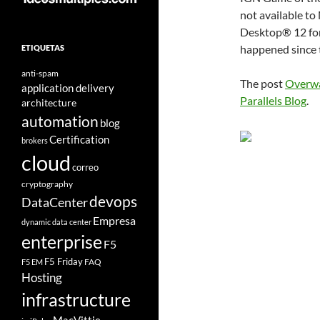
not available to 
Desktop® 12 for 
happened since 
ETIQUETAS
anti-spam
The post
Overwa
application delivery
Parallels Blog
.
architecture
automation
blog
Certification
brokers
cloud
correo
cryptography
devops
DataCenter
Empresa
dynamic data center
enterprise
F5
F5 Friday
FAQ
F5 EM
Hosting
infrastructure