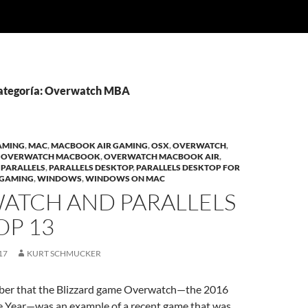
categoría: Overwatch MBA
AMING
,
MAC
,
MACBOOK AIR GAMING
,
OSX
,
OVERWATCH
,
,
OVERWATCH MACBOOK
,
OVERWATCH MACBOOK AIR
,
,
PARALLELS
,
PARALLELS DESKTOP
,
PARALLELS DESKTOP FOR
 GAMING
,
WINDOWS
,
WINDOWS ON MAC
ATCH AND PARALLELS
OP 13
17
KURT SCHMUCKER
er that the Blizzard game Overwatch—the 2016
 Year—was an example of a recent game that was