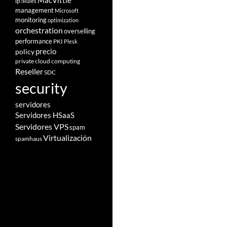
MacVittie
ip
iRules
management
Microsoft
monitoring
optimization
orchestration
overselling
performance
PKI
Plesk
policy
precio
private cloud computing
Reseller
SDC
security
servidores
Servidores HSaaS
Servidores VPS
spam
Virtualización
spamhaus