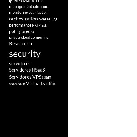
MacVittie
ip
iRules
management
Microsoft
monitoring
optimization
orchestration
overselling
performance
PKI
Plesk
policy
precio
private cloud computing
Reseller
SDC
security
servidores
Servidores HSaaS
Servidores VPS
spam
Virtualización
spamhaus