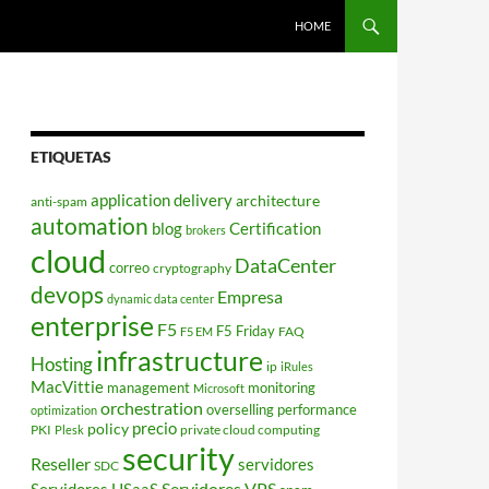
HOME
ETIQUETAS
application delivery
architecture
anti-spam
automation
blog
Certification
brokers
cloud
DataCenter
correo
cryptography
devops
Empresa
dynamic data center
enterprise
F5
F5 Friday
FAQ
F5 EM
infrastructure
Hosting
ip
iRules
MacVittie
management
monitoring
Microsoft
orchestration
overselling
performance
optimization
policy
precio
PKI
private cloud computing
Plesk
security
Reseller
servidores
SDC
Servidores VPS