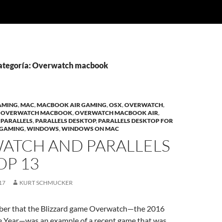
categoría: Overwatch macbook
AMING
,
MAC
,
MACBOOK AIR GAMING
,
OSX
,
OVERWATCH
,
,
OVERWATCH MACBOOK
,
OVERWATCH MACBOOK AIR
,
,
PARALLELS
,
PARALLELS DESKTOP
,
PARALLELS DESKTOP FOR
 GAMING
,
WINDOWS
,
WINDOWS ON MAC
ATCH AND PARALLELS
OP 13
17
KURT SCHMUCKER
er that the Blizzard game Overwatch—the 2016
 Year—was an example of a recent game that was