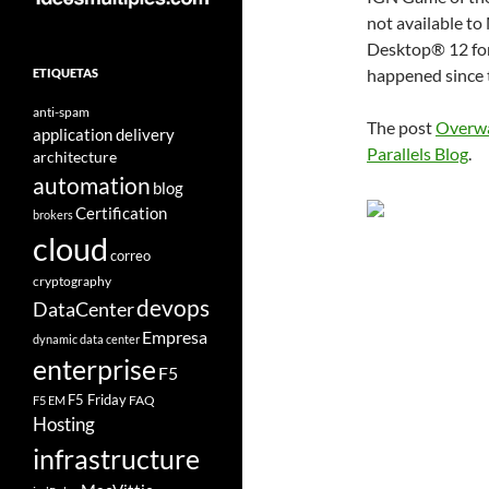
not available to 
Desktop® 12 for 
happened since 
ETIQUETAS
anti-spam
The post
Overwa
application delivery
Parallels Blog
.
architecture
automation
blog
Certification
brokers
cloud
correo
cryptography
devops
DataCenter
Empresa
dynamic data center
enterprise
F5
F5 Friday
FAQ
F5 EM
Hosting
infrastructure