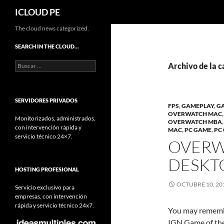
Buscar
ICLOUD PE
Saltar
The cloud news categorized.
hacia
SEARCH IN THE CLOUD…
el
Buscar:
contenido
Archivo de la 
SERVIDORES PRIVADOS
FPS
,
GAMEPLAY
,
G
OVERWATCH MAC
Monitorizados, administrados,
OVERWATCH MBA
con intervención rápida y
MAC
,
PC GAME
,
PC
servicio técnico 24×7.
OVERW
DESKT
HOSTING PROFESIONAL
OCTUBRE 10, 20
Servicio exclusivo para
empresas, con intervención
rápida y servicio técnico 24x7.
You may rememb
IGN Game of the