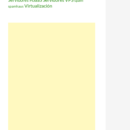
Servidores HSaaS
spam
Virtualización
spamhaus