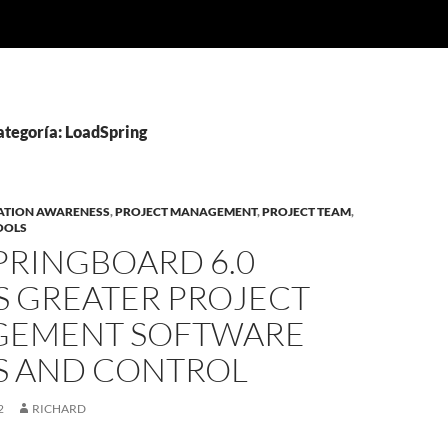
ategoría: LoadSpring
ATION AWARENESS
,
PROJECT MANAGEMENT
,
PROJECT TEAM
,
OOLS
PRINGBOARD 6.0
S GREATER PROJECT
EMENT SOFTWARE
S AND CONTROL
2
RICHARD