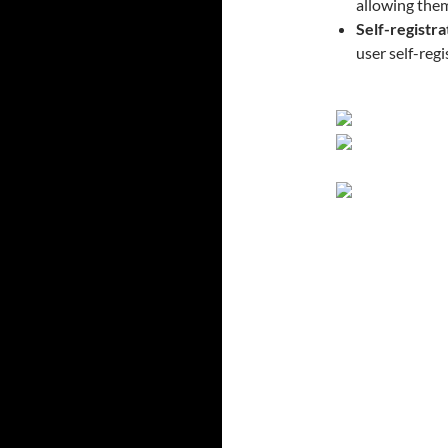
allowing them 
Self-registr
user self-reg