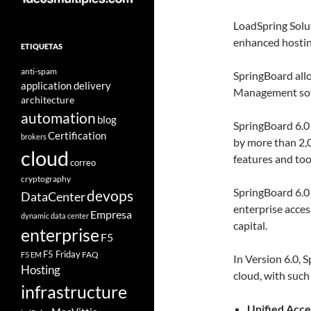
LoadSpring Solut
enhanced hostin
ETIQUETAS
anti-spam
SpringBoard all
application delivery
Management sof
architecture
automation
blog
SpringBoard 6.0 
Certification
brokers
by more than 2,
cloud
features and too
correo
cryptography
SpringBoard 6.0 
devops
DataCenter
enterprise acces
Empresa
dynamic data center
capital.
enterprise
F5
F5 Friday
FAQ
F5 EM
In Version 6.0, 
Hosting
cloud, with suc
infrastructure
Unified Acce