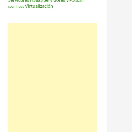
Servidores HSaaS
spam
Virtualización
spamhaus