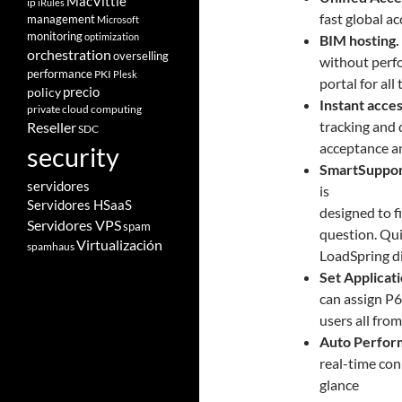
MacVittie
ip
iRules
fast global ac
management
Microsoft
monitoring
optimization
BIM hosting.
orchestration
overselling
without perfo
performance
PKI
Plesk
portal for al
policy
precio
Instant acce
private cloud computing
tracking and 
Reseller
SDC
acceptance a
security
SmartSuppo
servidores
is
Servidores HSaaS
designed to f
Servidores VPS
spam
question. Quic
Virtualización
spamhaus
LoadSpring di
Set Applicati
can assign P6
users all from
Auto Perfor
real-time co
glance