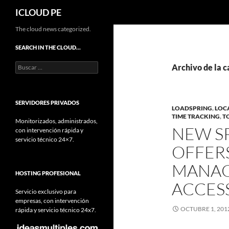
Buscar
ICLOUD PE
Saltar
The cloud news categorized.
hacia
SEARCH IN THE CLOUD…
el
Buscar:
contenido
Archivo de la c
SERVIDORES PRIVADOS
LOADSPRING
,
LOC
TIME TRACKING
,
T
Monitorizados, administrados,
NEW S
con intervención rápida y
servicio técnico 24×7.
OFFER
MANAG
HOSTING PROFESIONAL
ACCES
Servicio exclusivo para
empresas, con intervención
OCTUBRE 1, 201
rápida y servicio técnico 24x7.