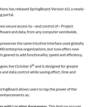
ions has released SpringBoard Version 6.0, a newly-
g portal.
ows secure access to—and control of—Project
tware and data, from any computer worldwide.
preserves the same intuitive interface used globally
000 enterprise organizations, but now offers new
ls geared to add functionality, speed and efficiency.
th
goes live October 6
and is designed for greater
s and data control while saving effort, time and
SpringBoard allows users to tap the power of the
h enhancements as:
ss with Location Awareness.
This feature assures