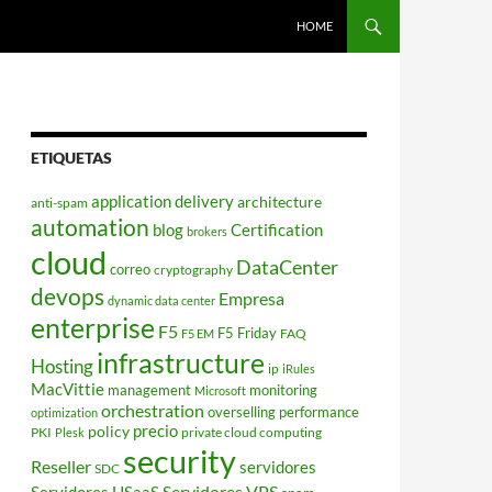
HOME
ETIQUETAS
application delivery
architecture
anti-spam
automation
blog
Certification
brokers
cloud
DataCenter
correo
cryptography
devops
Empresa
dynamic data center
enterprise
F5
F5 Friday
FAQ
F5 EM
infrastructure
Hosting
ip
iRules
MacVittie
management
monitoring
Microsoft
orchestration
overselling
performance
optimization
policy
precio
PKI
private cloud computing
Plesk
security
Reseller
servidores
SDC
Servidores VPS