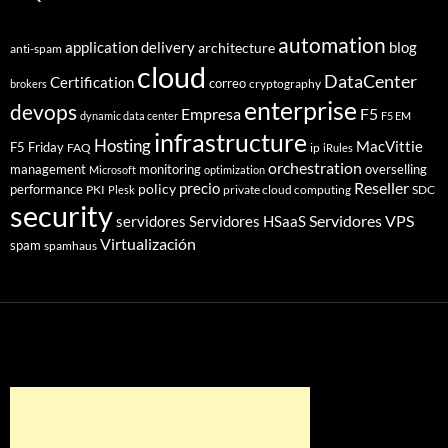
automation
application delivery
blog
architecture
anti-spam
cloud
DataCenter
Certification
correo
cryptography
brokers
enterprise
devops
Empresa
F5
dynamic data center
F5 EM
infrastructure
Hosting
MacVittie
F5 Friday
FAQ
ip
iRules
orchestration
management
monitoring
overselling
Microsoft
optimization
Reseller
policy
precio
performance
PKI
private cloud computing
SDC
Plesk
security
Servidores VPS
servidores
Servidores HSaaS
Virtualización
spam
spamhaus