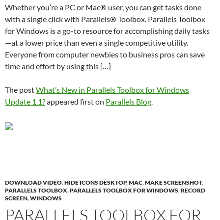
Whether you’re a PC or Mac® user, you can get tasks done
with a single click with Parallels® Toolbox. Parallels Toolbox
for Windows is a go-to resource for accomplishing daily tasks
—at a lower price than even a single competitive utility.
Everyone from computer newbies to business pros can save
time and effort by using this […]
The post
What’s New in Parallels Toolbox for Windows
Update 1.1?
appeared first on
Parallels Blog
.
DOWNLOAD VIDEO
,
HIDE ICONS DESKTOP
,
MAC
,
MAKE SCREENSHOT
,
PARALLELS TOOLBOX
,
PARALLELS TOOLBOX FOR WINDOWS
,
RECORD
SCREEN
,
WINDOWS
PARALLELS TOOLBOX FOR