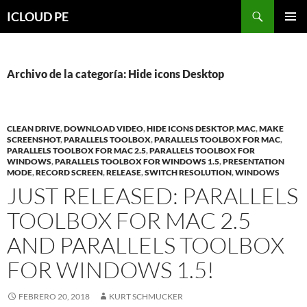
Saltar
Buscar
ICLOUD PE
hacia
MENÚ
el
PRIMAR
contenido
Archivo de la categoría: Hide icons Desktop
CLEAN DRIVE
,
DOWNLOAD VIDEO
,
HIDE ICONS DESKTOP
,
MAC
,
MAKE
SCREENSHOT
,
PARALLELS TOOLBOX
,
PARALLELS TOOLBOX FOR MAC
,
PARALLELS TOOLBOX FOR MAC 2.5
,
PARALLELS TOOLBOX FOR
WINDOWS
,
PARALLELS TOOLBOX FOR WINDOWS 1.5
,
PRESENTATION
MODE
,
RECORD SCREEN
,
RELEASE
,
SWITCH RESOLUTION
,
WINDOWS
JUST RELEASED: PARALLELS
TOOLBOX FOR MAC 2.5
AND PARALLELS TOOLBOX
FOR WINDOWS 1.5!
FEBRERO 20, 2018
KURT SCHMUCKER