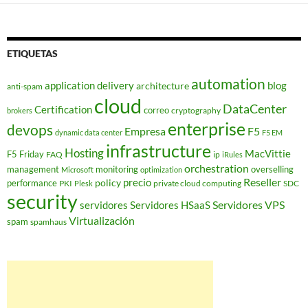
ETIQUETAS
automation
application delivery
blog
architecture
anti-spam
cloud
DataCenter
Certification
correo
cryptography
brokers
enterprise
devops
Empresa
F5
dynamic data center
F5 EM
infrastructure
Hosting
MacVittie
F5 Friday
FAQ
ip
iRules
orchestration
management
monitoring
overselling
Microsoft
optimization
Reseller
policy
precio
performance
PKI
private cloud computing
SDC
Plesk
security
Servidores VPS
servidores
Servidores HSaaS
Virtualización
spam
spamhaus