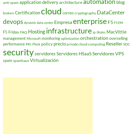
automation
application delivery
blog
architecture
anti-spam
cloud
DataCenter
Certification
correo
cryptography
brokers
enterprise
devops
Empresa
F5
dynamic data center
F5 EM
infrastructure
Hosting
MacVittie
F5 Friday
FAQ
ip
iRules
orchestration
management
monitoring
overselling
Microsoft
optimization
Reseller
policy
precio
performance
PKI
private cloud computing
SDC
Plesk
security
Servidores VPS
servidores
Servidores HSaaS
Virtualización
spam
spamhaus