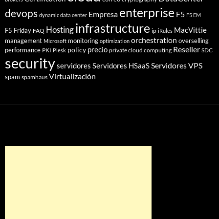
enterprise
devops
Empresa
F5
dynamic data center
F5 EM
infrastructure
Hosting
MacVittie
F5 Friday
FAQ
ip
iRules
orchestration
management
monitoring
overselling
Microsoft
optimization
Reseller
policy
precio
performance
PKI
private cloud computing
SDC
Plesk
security
Servidores VPS
servidores
Servidores HSaaS
Virtualización
spam
spamhaus