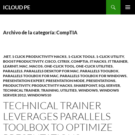
Saltar
Buscar
ICLOUD PE
hacia
MENÚ
el
PRIMAR
contenido
Archivo de la categoría: CompTIA
.NET
,
1 CLICK PRODUCTIVITY HACKS
,
1-CLICK TOOLS
,
1-CLICK UTILITY
,
BOOST PRODUCTIVITY
,
CISCO
,
CITRIX
,
COMPTIA
,
IT HACKS
,
IT TRAINER
,
LEARNIT
,
MAC
,
MACOS
,
ONE-CLICK TOOL
,
ONE-CLICK UTILITIES
,
PARALLELS
,
PARALLELS DESKTOP FOR MAC
,
PARALLELS TOOLBOX
,
PARALLELS TOOLBOX FOR MAC
,
PARALLELS TOOLBOX FOR WINDOWS
,
PRESENTATION EXPERT
,
PRESENTATION MODE
,
PRESENTATIONS
,
PRODUCTIVITY
,
PRODUCTIVITY HACKS
,
SHAREPOINT
,
SQL SERVER
,
TECHNICAL TRAINER
,
TRAINING
,
UTILITIES
,
WINDOWS
,
WINDOWS
SERVER 2012
,
WINDOWS10
TECHNICAL TRAINER
LEVERAGES PARALLELS
TOOLBOX TO OPTIMIZE