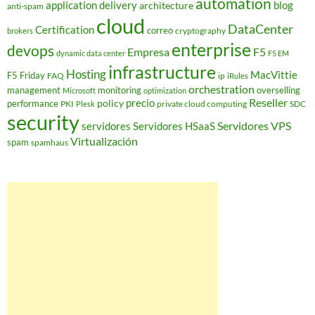
automation
application delivery
blog
architecture
anti-spam
cloud
DataCenter
Certification
correo
cryptography
brokers
enterprise
devops
Empresa
F5
dynamic data center
F5 EM
infrastructure
Hosting
MacVittie
F5 Friday
FAQ
ip
iRules
orchestration
management
monitoring
overselling
Microsoft
optimization
Reseller
policy
precio
performance
PKI
private cloud computing
SDC
Plesk
security
Servidores VPS
servidores
Servidores HSaaS
Virtualización
spam
spamhaus