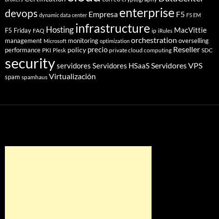
enterprise
devops
Empresa
F5
dynamic data center
F5 EM
infrastructure
Hosting
MacVittie
F5 Friday
FAQ
ip
iRules
orchestration
management
monitoring
overselling
Microsoft
optimization
Reseller
policy
precio
performance
PKI
private cloud computing
SDC
Plesk
security
Servidores VPS
servidores
Servidores HSaaS
Virtualización
spam
spamhaus