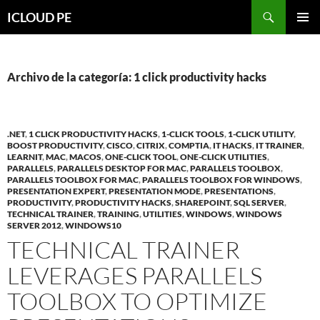
Saltar
Buscar
ICLOUD PE
hacia
MENÚ
el
PRIMAR
contenido
Archivo de la categoría: 1 click productivity hacks
.NET
,
1 CLICK PRODUCTIVITY HACKS
,
1-CLICK TOOLS
,
1-CLICK UTILITY
,
BOOST PRODUCTIVITY
,
CISCO
,
CITRIX
,
COMPTIA
,
IT HACKS
,
IT TRAINER
,
LEARNIT
,
MAC
,
MACOS
,
ONE-CLICK TOOL
,
ONE-CLICK UTILITIES
,
PARALLELS
,
PARALLELS DESKTOP FOR MAC
,
PARALLELS TOOLBOX
,
PARALLELS TOOLBOX FOR MAC
,
PARALLELS TOOLBOX FOR WINDOWS
,
PRESENTATION EXPERT
,
PRESENTATION MODE
,
PRESENTATIONS
,
PRODUCTIVITY
,
PRODUCTIVITY HACKS
,
SHAREPOINT
,
SQL SERVER
,
TECHNICAL TRAINER
,
TRAINING
,
UTILITIES
,
WINDOWS
,
WINDOWS
SERVER 2012
,
WINDOWS10
TECHNICAL TRAINER
LEVERAGES PARALLELS
TOOLBOX TO OPTIMIZE