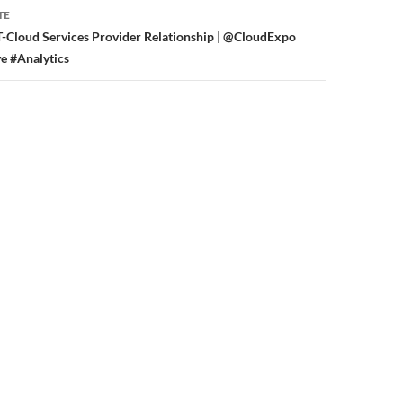
TE
T-Cloud Services Provider Relationship | @CloudExpo
e #Analytics