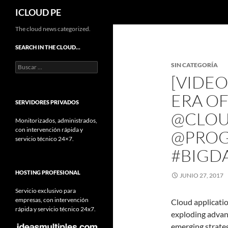
Buscar
ICLOUD PE
Saltar
The cloud news categorized.
hacia
SEARCH IN THE CLOUD…
el
Buscar:
SIN CATEGORÍA
contenido
[VIDE
ERA OF
SERVIDORES PRIVADOS
@CLO
Monitorizados, administrados,
con intervención rápida y
@PROG
servicio técnico 24×7.
#BIGDA
HOSTING PROFESIONAL
JUNIO 27, 2017
Servicio exclusivo para
empresas, con intervención
Cloud applicatio
rápida y servicio técnico 24x7.
exploding advanc
emerging strateg