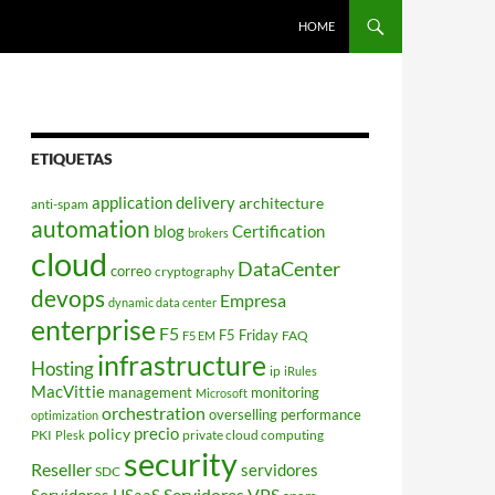
HOME
ETIQUETAS
application delivery
architecture
anti-spam
automation
blog
Certification
brokers
cloud
DataCenter
correo
cryptography
devops
Empresa
dynamic data center
enterprise
F5
F5 Friday
FAQ
F5 EM
infrastructure
Hosting
ip
iRules
MacVittie
management
monitoring
Microsoft
orchestration
overselling
performance
optimization
policy
precio
PKI
private cloud computing
Plesk
security
Reseller
servidores
SDC
Servidores VPS