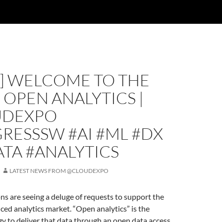
O] WELCOME TO THE
 OPEN ANALYTICS |
UDEXPO
RESSSW #AI #ML #DX
TA #ANALYTICS
LATEST NEWS FROM @CLOUDEXPO
ns are seeing a deluge of requests to support the
ed analytics market. “Open analytics” is the
y to deliver that data through an open data access