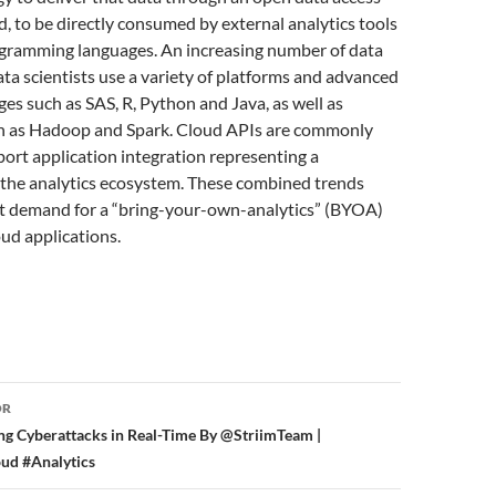
ud, to be directly consumed by external analytics tools
gramming languages. An increasing number of data
ta scientists use a variety of platforms and advanced
ges such as SAS, R, Python and Java, as well as
h as Hadoop and Spark. Cloud APIs are commonly
ort application integration representing a
 the analytics ecosystem. These combined trends
ant demand for a “bring-your-own-analytics” (BYOA)
oud applications.
or
OR
ng Cyberattacks in Real-Time By @StriimTeam |
ud #Analytics