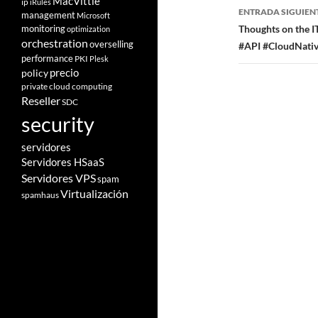
MacVittie
ip
iRules
ENTRADA SIGUIEN
management
Microsoft
monitoring
Thoughts on the I
optimization
orchestration
overselling
#API #CloudNativ
performance
PKI
Plesk
policy
precio
private cloud computing
Reseller
SDC
security
servidores
Servidores HSaaS
Servidores VPS
spam
Virtualización
spamhaus