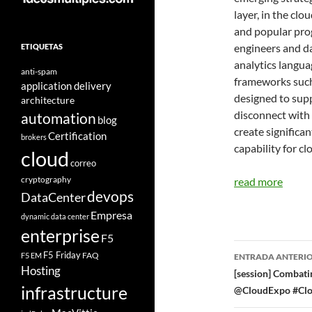
layer, in the clo
and popular pro
engineers and da
ETIQUETAS
analytics langua
anti-spam
frameworks suc
application delivery
designed to supp
architecture
disconnect with
automation
blog
create signific
Certification
brokers
capability for cl
cloud
correo
cryptography
read more
devops
DataCenter
Empresa
dynamic data center
enterprise
F5
Navegad
F5 Friday
FAQ
F5 EM
ENTRADA ANTERI
Hosting
de
[session] Combati
infrastructure
@CloudExpo #Clo
entradas