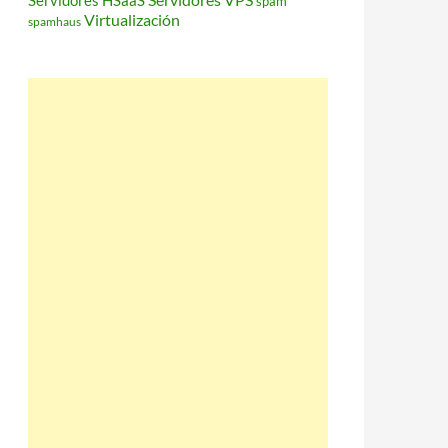
Servidores HSaaS
spam
Virtualización
spamhaus