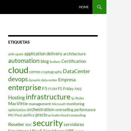
HOME
ETIQUETAS
application delivery
architecture
anti-spam
automation
blog
Certification
brokers
cloud
DataCenter
correo
cryptography
devops
Empresa
dynamic data center
enterprise
F5
F5 Friday
FAQ
F5 EM
infrastructure
Hosting
ip
iRules
MacVittie
management
monitoring
Microsoft
orchestration
overselling
performance
optimization
policy
precio
PKI
private cloud computing
Plesk
security
Reseller
servidores
SDC
Servidores VPS