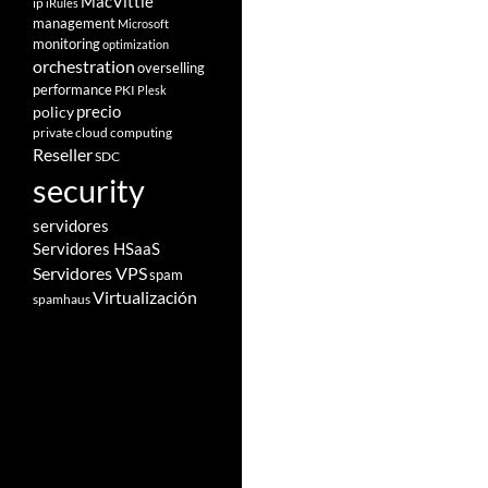
MacVittie
ip
iRules
management
Microsoft
monitoring
optimization
orchestration
overselling
performance
PKI
Plesk
policy
precio
private cloud computing
Reseller
SDC
security
servidores
Servidores HSaaS
Servidores VPS
spam
Virtualización
spamhaus