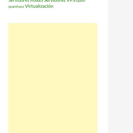
Servidores HSaaS
spam
Virtualización
spamhaus