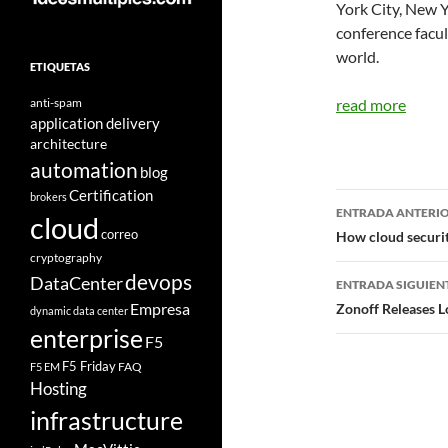
York City, New Y
conference facul
world.
ETIQUETAS
anti-spam
read more
application delivery
architecture
automation
blog
Certification
Navegad
brokers
ENTRADA ANTERI
cloud
de
correo
How cloud securit
cryptography
entradas
devops
DataCenter
ENTRADA SIGUIEN
Empresa
Zonoff Releases 
dynamic data center
enterprise
F5
F5 Friday
FAQ
F5 EM
Hosting
infrastructure