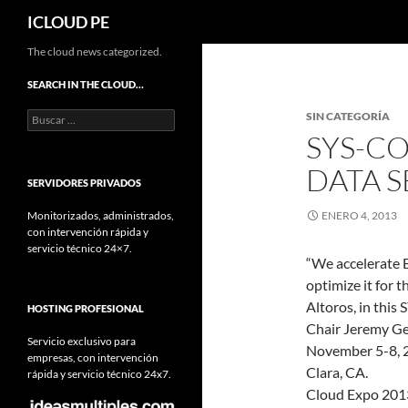
Buscar
ICLOUD PE
Saltar
The cloud news categorized.
hacia
SEARCH IN THE CLOUD…
el
Buscar:
SIN CATEGORÍA
contenido
SYS-CO
DATA S
SERVIDORES PRIVADOS
Monitorizados, administrados,
ENERO 4, 2013
con intervención rápida y
servicio técnico 24×7.
“We accelerate B
optimize it for 
Altoros, in thi
HOSTING PROFESIONAL
Chair Jeremy Ge
Servicio exclusivo para
November 5-8, 2
empresas, con intervención
Clara, CA.
rápida y servicio técnico 24x7.
Cloud Expo 2013