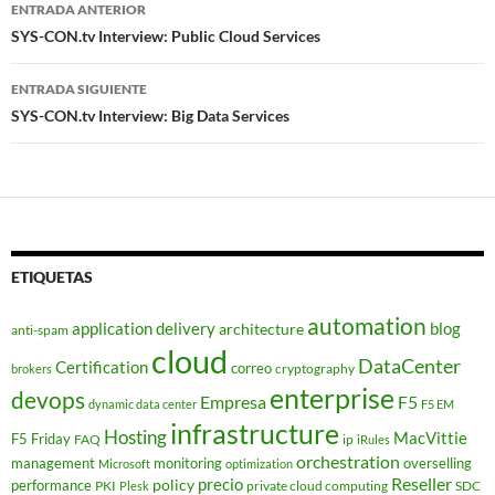
Navegador
ENTRADA ANTERIOR
de
SYS-CON.tv Interview: Public Cloud Services
entradas
ENTRADA SIGUIENTE
SYS-CON.tv Interview: Big Data Services
ETIQUETAS
automation
application delivery
blog
architecture
anti-spam
cloud
DataCenter
Certification
correo
cryptography
brokers
enterprise
devops
Empresa
F5
dynamic data center
F5 EM
infrastructure
Hosting
MacVittie
F5 Friday
FAQ
ip
iRules
orchestration
management
monitoring
overselling
Microsoft
optimization
Reseller
policy
precio
performance
PKI
private cloud computing
SDC
Plesk