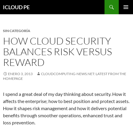
Saltar
Buscar
ICLOUD PE
hacia
MENÚ
el
PRIMAR
contenido
SIN CATEGORÍA
HOW CLOUD SECURITY
BALANCES RISK VERSUS
REWARD
ENERO 3, 2013
CLOUDCOMPUTING-NEWS.NET: LATEST FROM THE
HOMEPAGE
I spend a great deal of my day thinking about security. How it
affects the enterprise; how to best position and protect assets.
How it shapes risk management and how it delivers potential
benefits through smoother operations, enhanced trust and
loss prevention.