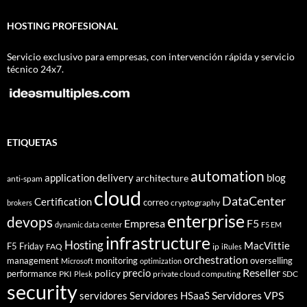
HOSTING PROFESIONAL
Servicio exclusivo para empresas, con intervención rápida y servicio
técnico 24x7.
ETIQUETAS
automation
application delivery
blog
architecture
anti-spam
cloud
DataCenter
Certification
correo
cryptography
brokers
enterprise
devops
Empresa
F5
dynamic data center
F5 EM
infrastructure
Hosting
MacVittie
F5 Friday
FAQ
ip
iRules
orchestration
management
monitoring
overselling
Microsoft
optimization
Reseller
policy
precio
performance
PKI
private cloud computing
SDC
Plesk
security
Servidores VPS
servidores
Servidores HSaaS