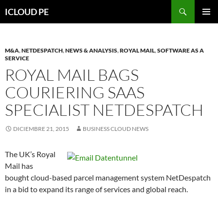
Saltar
Buscar
ICLOUD PE
hacia
MENÚ
el
PRIMAR
contenido
M&A
,
NETDESPATCH
,
NEWS & ANALYSIS
,
ROYAL MAIL
,
SOFTWARE AS A
SERVICE
ROYAL MAIL BAGS
COURIERING SAAS
SPECIALIST NETDESPATCH
DICIEMBRE 21, 2015
BUSINESS CLOUD NEWS
The UK’s Royal
Mail has
bought cloud-based parcel management system NetDespatch
in a bid to expand its range of services and global reach.