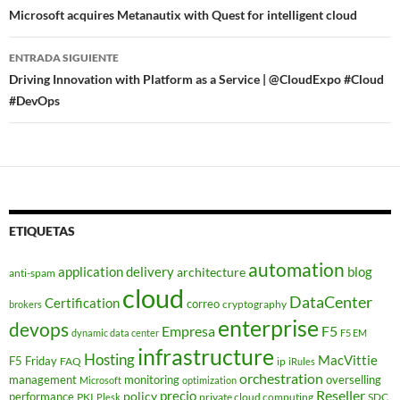
de
Microsoft acquires Metanautix with Quest for intelligent cloud
entradas
ENTRADA SIGUIENTE
Driving Innovation with Platform as a Service | @CloudExpo #Cloud
#DevOps
ETIQUETAS
automation
application delivery
blog
architecture
anti-spam
cloud
DataCenter
Certification
correo
cryptography
brokers
enterprise
devops
Empresa
F5
dynamic data center
F5 EM
infrastructure
Hosting
MacVittie
F5 Friday
FAQ
ip
iRules
orchestration
management
monitoring
overselling
Microsoft
optimization
Reseller
policy
precio
performance
PKI
private cloud computing
SDC
Plesk