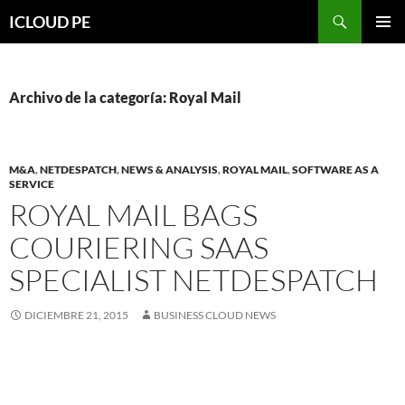
Saltar
Buscar
ICLOUD PE
hacia
MENÚ
el
PRIMAR
contenido
Archivo de la categoría: Royal Mail
M&A
,
NETDESPATCH
,
NEWS & ANALYSIS
,
ROYAL MAIL
,
SOFTWARE AS A
SERVICE
ROYAL MAIL BAGS
COURIERING SAAS
SPECIALIST NETDESPATCH
DICIEMBRE 21, 2015
BUSINESS CLOUD NEWS