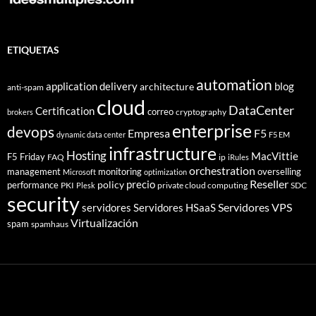
ETIQUETAS
automation
application delivery
blog
architecture
anti-spam
cloud
DataCenter
Certification
correo
cryptography
brokers
enterprise
devops
Empresa
F5
dynamic data center
F5 EM
infrastructure
Hosting
MacVittie
F5 Friday
FAQ
ip
iRules
orchestration
management
monitoring
overselling
Microsoft
optimization
Reseller
policy
precio
performance
PKI
private cloud computing
SDC
Plesk
security
Servidores VPS
servidores
Servidores HSaaS
Virtualización
spam
spamhaus