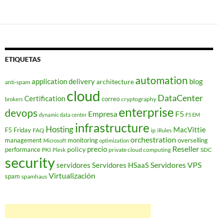
ETIQUETAS
automation
application delivery
blog
architecture
anti-spam
cloud
DataCenter
Certification
correo
cryptography
brokers
enterprise
devops
Empresa
F5
dynamic data center
F5 EM
infrastructure
Hosting
MacVittie
F5 Friday
FAQ
ip
iRules
orchestration
management
monitoring
overselling
Microsoft
optimization
Reseller
policy
precio
performance
PKI
private cloud computing
SDC
Plesk
security
Servidores VPS
servidores
Servidores HSaaS
Virtualización
spam
spamhaus