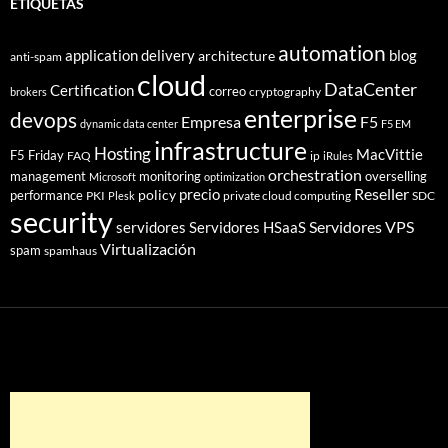
ETIQUETAS
automation
application delivery
blog
architecture
anti-spam
cloud
DataCenter
Certification
correo
cryptography
brokers
enterprise
devops
Empresa
F5
dynamic data center
F5 EM
infrastructure
Hosting
MacVittie
F5 Friday
FAQ
ip
iRules
orchestration
management
monitoring
overselling
Microsoft
optimization
Reseller
policy
precio
performance
PKI
private cloud computing
SDC
Plesk
security
Servidores VPS
servidores
Servidores HSaaS
Virtualización
spam
spamhaus