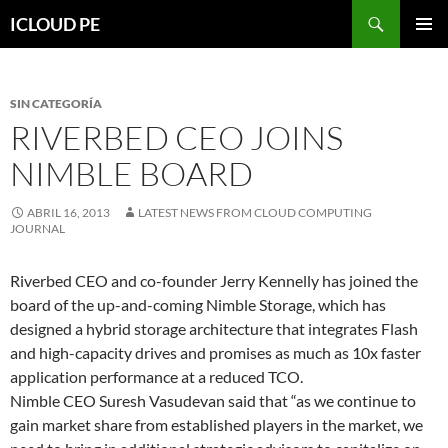
Saltar
Buscar
ICLOUD PE
hacia
MENÚ
el
PRIMAR
contenido
SIN CATEGORÍA
RIVERBED CEO JOINS
NIMBLE BOARD
ABRIL 16, 2013
LATEST NEWS FROM CLOUD COMPUTING
JOURNAL
Riverbed CEO and co-founder Jerry Kennelly has joined the
board of the up-and-coming Nimble Storage, which has
designed a hybrid storage architecture that integrates Flash
and high-capacity drives and promises as much as 10x faster
application performance at a reduced TCO.
Nimble CEO Suresh Vasudevan said that “as we continue to
gain market share from established players in the market, we