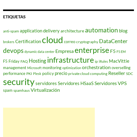
ETIQUETAS
automation
application delivery
blog
architecture
anti-spam
cloud
DataCenter
Certification
correo
cryptography
brokers
enterprise
devops
Empresa
F5
dynamic data center
F5 EM
infrastructure
Hosting
MacVittie
F5 Friday
FAQ
ip
iRules
orchestration
management
monitoring
overselling
Microsoft
optimization
Reseller
policy
precio
performance
PKI
private cloud computing
SDC
Plesk
security
Servidores VPS
servidores
Servidores HSaaS
Virtualización
spam
spamhaus