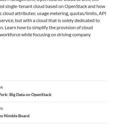
ed single-tenant cloud based on OpenStack and how
ic cloud attributes: usage metering, quotas/limits, API
service, but with a cloud that is solely dedicated to
n. Learn how to simplify the provision of cloud
 workforce while focusing on driving company
or
OR
ork: Big Data on OpenStack
TE
ns Nimble Board