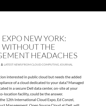
 EXPO NEW YORK:
 WITHOUT THE
EMENT HEADACHES
LATEST NEWS FROM CLOUD COMPUTING JOURNAL
tion interested in public cloud but needs the added
mpliance of a cloud dedicated to your data? Managed
cated in a secure Dell data center, on-site at your
 co-location facility, could be the answer.
t the 12th International Cloud Expo, Ed Conzel,
duct Management, Open Source Cloud at Dell, will