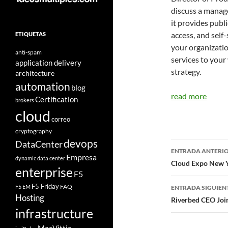
discuss a manag
it provides publ
access, and self-
ETIQUETAS
your organizatio
anti-spam
services to your
application delivery
strategy.
architecture
automation
blog
read more
Certification
brokers
cloud
correo
cryptography
devops
DataCenter
Navegad
ENTRADA ANTERI
Empresa
dynamic data center
de
Cloud Expo New Y
enterprise
F5
entradas
F5 Friday
FAQ
F5 EM
ENTRADA SIGUIEN
Hosting
Riverbed CEO Joi
infrastructure