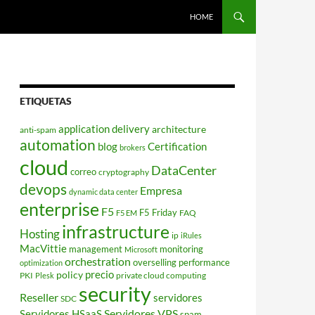
HOME
ETIQUETAS
application delivery
architecture
anti-spam
automation
blog
Certification
brokers
cloud
DataCenter
correo
cryptography
devops
Empresa
dynamic data center
enterprise
F5
F5 Friday
FAQ
F5 EM
infrastructure
Hosting
ip
iRules
MacVittie
management
monitoring
Microsoft
orchestration
overselling
performance
optimization
policy
precio
PKI
private cloud computing
Plesk
security
Reseller
servidores
SDC
Servidores VPS
Servidores HSaaS
spam