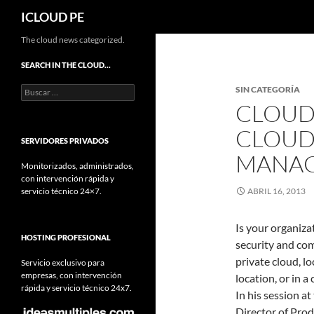
Buscar
ICLOUD PE
Saltar
The cloud news categorized.
hacia
SEARCH IN THE CLOUD…
el
Buscar:
SIN CATEGORÍA
contenido
CLOUD
CLOUD
SERVIDORES PRIVADOS
MANAG
Monitorizados, administrados,
con intervención rápida y
servicio técnico 24×7.
ABRIL 16, 2013
Is your organiza
HOSTING PROFESIONAL
security and co
private cloud, lo
Servicio exclusivo para
empresas, con intervención
location, or in a
rápida y servicio técnico 24x7.
In his session a
Director of Pro