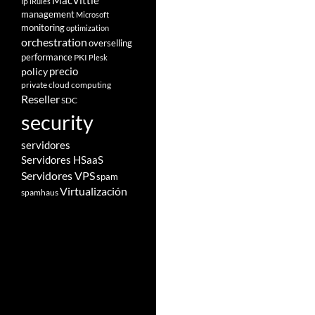
MacVittie
ip
iRules
management
Microsoft
monitoring
optimization
orchestration
overselling
performance
PKI
Plesk
policy
precio
private cloud computing
Reseller
SDC
security
servidores
Servidores HSaaS
Servidores VPS
spam
Virtualización
spamhaus