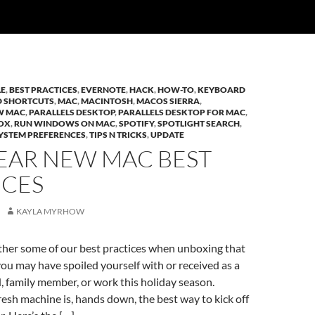
LE
,
BEST PRACTICES
,
EVERNOTE
,
HACK
,
HOW-TO
,
KEYBOARD
 SHORTCUTS
,
MAC
,
MACINTOSH
,
MACOS SIERRA
,
W MAC
,
PARALLELS DESKTOP
,
PARALLELS DESKTOP FOR MAC
,
BOX
,
RUN WINDOWS ON MAC
,
SPOTIFY
,
SPOTLIGHT SEARCH
,
YSTEM PREFERENCES
,
TIPS N TRICKS
,
UPDATE
EAR NEW MAC BEST
ICES
KAYLA MYRHOW
her some of our best practices when unboxing that
u may have spoiled yourself with or received as a
nd, family member, or work this holiday season.
fresh machine is, hands down, the best way to kick off