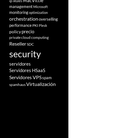
MacVittie
ip
iRules
management
Microsoft
monitoring
optimization
orchestration
overselling
performance
PKI
Plesk
policy
precio
private cloud computing
Reseller
SDC
security
servidores
Servidores HSaaS
Servidores VPS
spam
Virtualización
spamhaus