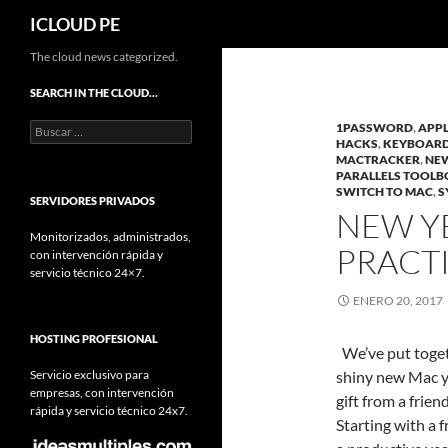
Buscar
ICLOUD PE
Saltar
The cloud news categorized.
hacia
SEARCH IN THE CLOUD…
el
Buscar:
1PASSWORD
,
APP
contenido
HACKS
,
KEYBOARD
MACTRACKER
,
NE
PARALLELS TOOL
SWITCH TO MAC
,
S
SERVIDORES PRIVADOS
NEW Y
Monitorizados, administrados,
PRACT
con intervención rápida y
servicio técnico 24×7.
ENERO 20, 2017
HOSTING PROFESIONAL
We’ve put toget
Servicio exclusivo para
shiny new Mac yo
empresas, con intervención
gift from a frie
rápida y servicio técnico 24x7.
Starting with a 