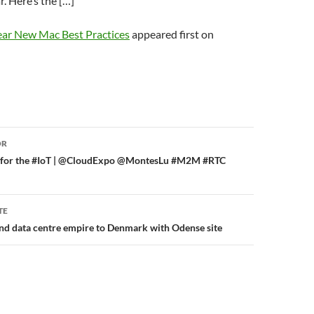
r. Here’s the […]
ar New Mac Best Practices
appeared first on
or
OR
 for the #IoT | @CloudExpo @MontesLu #M2M #RTC
TE
nd data centre empire to Denmark with Odense site