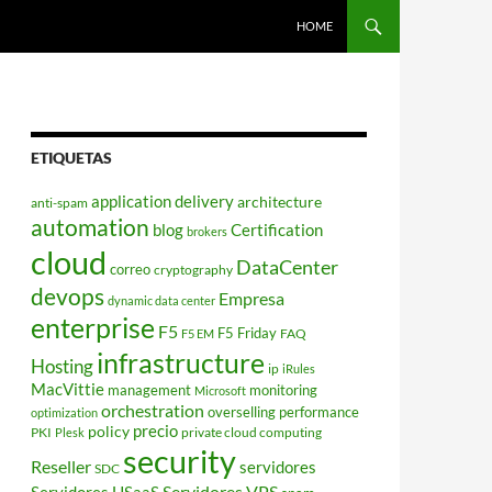
HOME
ETIQUETAS
application delivery
architecture
anti-spam
automation
blog
Certification
brokers
cloud
DataCenter
correo
cryptography
devops
Empresa
dynamic data center
enterprise
F5
F5 Friday
FAQ
F5 EM
infrastructure
Hosting
ip
iRules
MacVittie
management
monitoring
Microsoft
orchestration
overselling
performance
optimization
policy
precio
PKI
private cloud computing
Plesk
security
Reseller
servidores
SDC
Servidores VPS