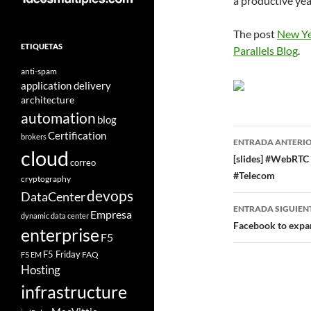
a productive yea
The post
New Ye
ETIQUETAS
Parallels Blog
.
anti-spam
application delivery
architecture
automation
blog
Navegad
Certification
brokers
ENTRADA ANTERI
cloud
de
[slides] #WebRTC
correo
#Telecom
cryptography
entradas
devops
DataCenter
ENTRADA SIGUIEN
Empresa
dynamic data center
Facebook to expa
enterprise
F5
F5 Friday
FAQ
F5 EM
Hosting
infrastructure