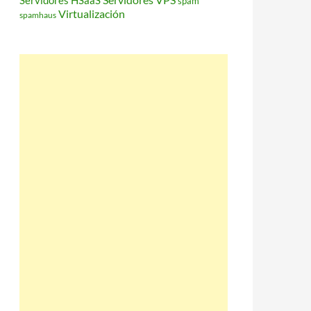
Servidores HSaaS
spam
Virtualización
spamhaus