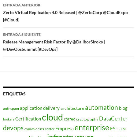
Navegador
ENTRADA ANTERIOR
de
Zerto Virtual Replication 4.0 Released | @ZertoCorp @CloudExpo
[#Cloud]
entradas
ENTRADA SIGUIENTE
Release Management Risk Factor By @DaliborSiroky |
@DevOpsSummit [#DevOps]
ETIQUETAS
automation
application delivery
blog
architecture
anti-spam
cloud
DataCenter
Certification
correo
cryptography
brokers
enterprise
devops
Empresa
F5
dynamic data center
F5 EM