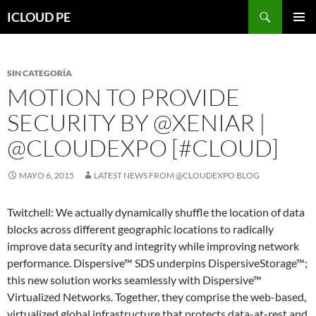
Saltar
Buscar
ICLOUD PE
hacia
MENÚ
el
PRIMAR
contenido
SIN CATEGORÍA
MOTION TO PROVIDE
SECURITY BY @XENIAR |
@CLOUDEXPO [#CLOUD]
MAYO 6, 2015
LATEST NEWS FROM @CLOUDEXPO BLOG
Twitchell: We actually dynamically shuffle the location of data
blocks across different geographic locations to radically
improve data security and integrity while improving network
performance. Dispersive™ SDS underpins DispersiveStorage™;
this new solution works seamlessly with Dispersive™
Virtualized Networks. Together, they comprise the web-based,
virtualized global infrastructure that protects data-at-rest and