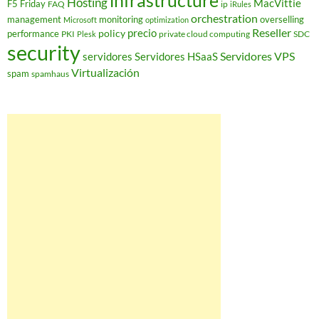
infrastructure
Hosting
MacVittie
F5 Friday
FAQ
ip
iRules
orchestration
management
monitoring
overselling
Microsoft
optimization
Reseller
policy
precio
performance
PKI
private cloud computing
SDC
Plesk
security
Servidores VPS
servidores
Servidores HSaaS
Virtualización
spam
spamhaus