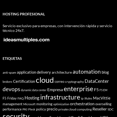
HOSTING PROFESIONAL
Servicio exclusivo para empresas, con intervención rápida y servicio
técnico 24x7.
ETIQUETAS
automation
application delivery
blog
architecture
anti-spam
cloud
DataCenter
Certification
correo
cryptography
brokers
enterprise
devops
Empresa
F5
dynamic data center
F5 EM
infrastructure
Hosting
MacVittie
F5 Friday
FAQ
ip
iRules
orchestration
management
monitoring
overselling
Microsoft
optimization
Reseller
policy
precio
performance
PKI
private cloud computing
SDC
Plesk
security