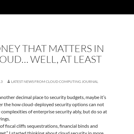
ONEY THAT MATTERS IN
OUD… WELL, AT LEAST
13
LATEST NEWS FROM CLOUD COMPUTING JOURNAL
nother decimal place to security budgets, maybe it’s
er the how cloud-deployed security options can not
 complexities of enterprise security ably, but do so at
ings.
 of fiscal cliffs sequestrations, financial binds and
get,” I started thinking about cloud security in more