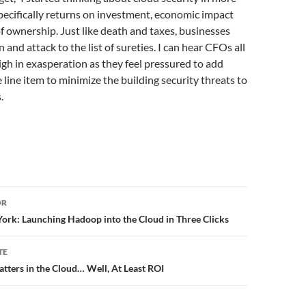
pecifically returns on investment, economic impact
of ownership. Just like death and taxes, businesses
 and attack to the list of sureties. I can hear CFOs all
igh in exasperation as they feel pressured to add
line item to minimize the building security threats to
.
or
OR
rk: Launching Hadoop into the Cloud in Three Clicks
TE
atters in the Cloud… Well, At Least ROI