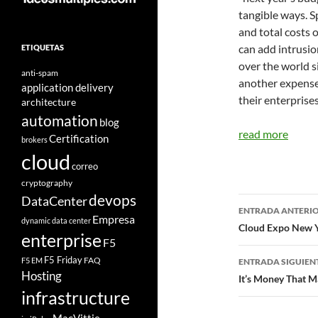
tangible ways. S
and total costs 
can add intrusion
ETIQUETAS
over the world s
anti-spam
another expense 
application delivery
their enterprises
architecture
automation
blog
read more
Certification
brokers
cloud
correo
cryptography
devops
DataCenter
Navegad
ENTRADA ANTERI
Empresa
dynamic data center
de
Cloud Expo New Yo
enterprise
F5
entradas
F5 Friday
FAQ
F5 EM
ENTRADA SIGUIEN
Hosting
It’s Money That M
infrastructure