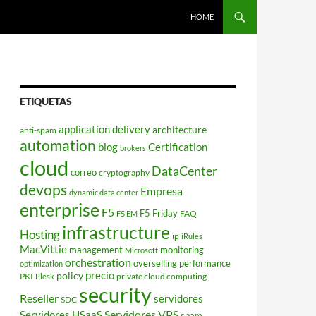
HOME
ETIQUETAS
application delivery
architecture
anti-spam
automation
blog
Certification
brokers
cloud
DataCenter
correo
cryptography
devops
Empresa
dynamic data center
enterprise
F5
F5 Friday
FAQ
F5 EM
infrastructure
Hosting
ip
iRules
MacVittie
management
monitoring
Microsoft
orchestration
overselling
performance
optimization
policy
precio
PKI
private cloud computing
Plesk
security
Reseller
servidores
SDC
Servidores VPS
Servidores HSaaS
spam