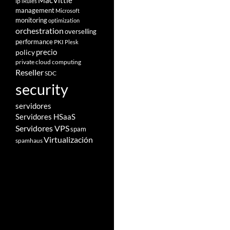
MacVittie
ip
iRules
management
Microsoft
monitoring
optimization
orchestration
overselling
performance
PKI
Plesk
policy
precio
private cloud computing
Reseller
SDC
security
servidores
Servidores HSaaS
Servidores VPS
spam
Virtualización
spamhaus