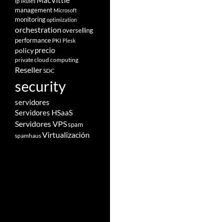
MacVittie
ip
iRules
management
Microsoft
monitoring
optimization
orchestration
overselling
performance
PKI
Plesk
policy
precio
private cloud computing
Reseller
SDC
security
servidores
Servidores HSaaS
Servidores VPS
spam
Virtualización
spamhaus