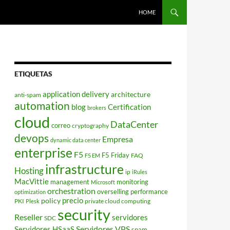
HOME
ETIQUETAS
application delivery
architecture
anti-spam
automation
blog
Certification
brokers
cloud
DataCenter
correo
cryptography
devops
Empresa
dynamic data center
enterprise
F5
F5 Friday
FAQ
F5 EM
infrastructure
Hosting
ip
iRules
MacVittie
management
monitoring
Microsoft
orchestration
overselling
performance
optimization
policy
precio
PKI
private cloud computing
Plesk
security
Reseller
servidores
SDC
Servidores VPS
Servidores HSaaS
spam