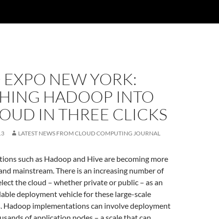
 EXPO NEW YORK:
HING HADOOP INTO
OUD IN THREE CLICKS
13
LATEST NEWS FROM CLOUD COMPUTING JOURNAL
ations such as Hadoop and Hive are becoming more
and mainstream. There is an increasing number of
elect the cloud – whether private or public – as an
alable deployment vehicle for these large-scale
s. Hadoop implementations can involve deployment
usands of application nodes – a scale that can