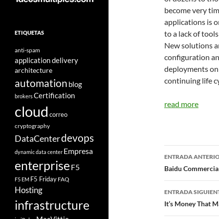
become very tim
applications is 
to a lack of too
ETIQUETAS
New solutions ar
anti-spam
configuration a
application delivery
deployments on a
architecture
continuing life c
automation
blog
Certification
brokers
read more
cloud
correo
cryptography
devops
DataCenter
Navegad
Empresa
dynamic data center
ENTRADA ANTERI
enterprise
F5
de
Baidu Commercial
F5 Friday
FAQ
F5 EM
entradas
Hosting
ENTRADA SIGUIEN
infrastructure
It’s Money That M