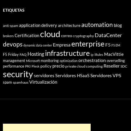
ETIQUETAS
automation
application delivery
blog
architecture
anti-spam
cloud
DataCenter
Certification
correo
cryptography
brokers
enterprise
devops
Empresa
F5
dynamic data center
F5 EM
infrastructure
Hosting
MacVittie
F5 Friday
FAQ
ip
iRules
orchestration
management
monitoring
overselling
Microsoft
optimization
Reseller
policy
precio
performance
PKI
private cloud computing
SDC
Plesk
security
Servidores VPS
servidores
Servidores HSaaS
Virtualización
spam
spamhaus