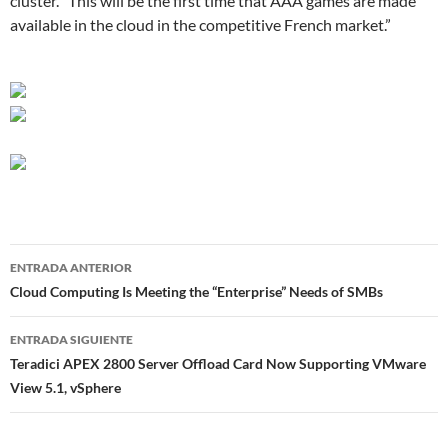
cluster. “This will be the first time that AAA games are made
available in the cloud in the competitive French market.”
Navegador
ENTRADA ANTERIOR
de
Cloud Computing Is Meeting the “Enterprise” Needs of SMBs
entradas
ENTRADA SIGUIENTE
Teradici APEX 2800 Server Offload Card Now Supporting VMware
View 5.1, vSphere