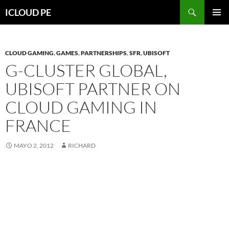
Saltar
Buscar
ICLOUD PE
hacia
MENÚ
el
PRIMAR
contenido
CLOUD GAMING
,
GAMES
,
PARTNERSHIPS
,
SFR
,
UBISOFT
G-CLUSTER GLOBAL,
UBISOFT PARTNER ON
CLOUD GAMING IN
FRANCE
MAYO 2, 2012
RICHARD