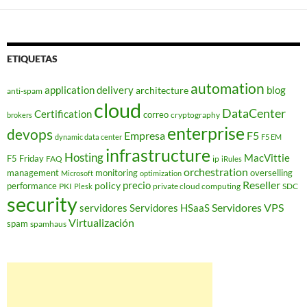
ETIQUETAS
automation
application delivery
blog
architecture
anti-spam
cloud
DataCenter
Certification
correo
cryptography
brokers
enterprise
devops
Empresa
F5
dynamic data center
F5 EM
infrastructure
Hosting
MacVittie
F5 Friday
FAQ
ip
iRules
orchestration
management
monitoring
overselling
Microsoft
optimization
Reseller
policy
precio
performance
PKI
private cloud computing
SDC
Plesk
security
Servidores VPS
servidores
Servidores HSaaS
Virtualización
spam
spamhaus