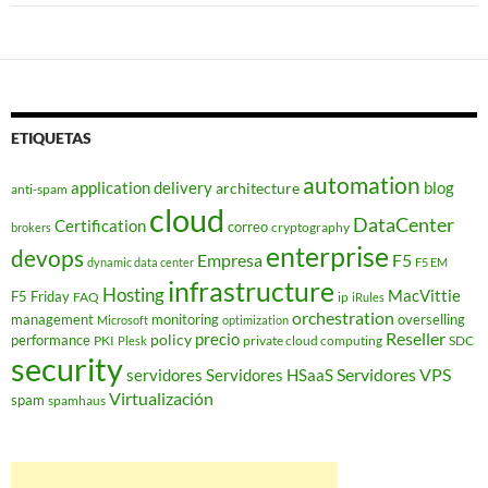
ETIQUETAS
automation
application delivery
blog
architecture
anti-spam
cloud
DataCenter
Certification
correo
cryptography
brokers
enterprise
devops
Empresa
F5
dynamic data center
F5 EM
infrastructure
Hosting
MacVittie
F5 Friday
FAQ
ip
iRules
orchestration
management
monitoring
overselling
Microsoft
optimization
Reseller
policy
precio
performance
PKI
private cloud computing
SDC
Plesk
security
Servidores VPS
servidores
Servidores HSaaS
Virtualización
spam
spamhaus