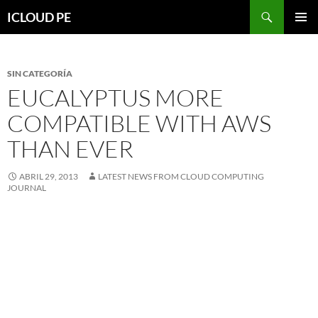
Saltar
Buscar
ICLOUD PE
hacia
MENÚ
el
PRIMAR
contenido
SIN CATEGORÍA
EUCALYPTUS MORE
COMPATIBLE WITH AWS
THAN EVER
ABRIL 29, 2013
LATEST NEWS FROM CLOUD COMPUTING
JOURNAL