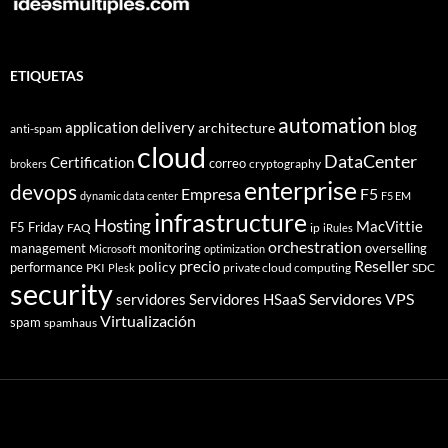
ETIQUETAS
automation
application delivery
blog
architecture
anti-spam
cloud
DataCenter
Certification
correo
cryptography
brokers
enterprise
devops
Empresa
F5
dynamic data center
F5 EM
infrastructure
Hosting
MacVittie
F5 Friday
FAQ
ip
iRules
orchestration
management
monitoring
overselling
Microsoft
optimization
Reseller
policy
precio
performance
PKI
private cloud computing
SDC
Plesk
security
Servidores VPS
servidores
Servidores HSaaS
Virtualización
spam
spamhaus