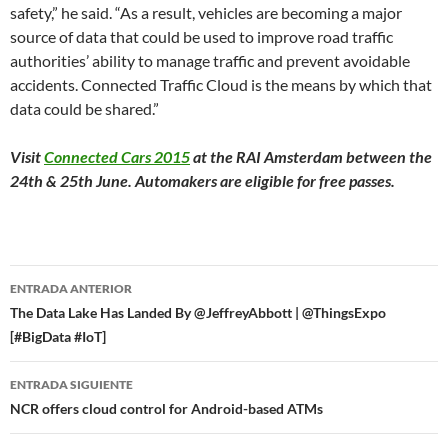
safety,” he said. “As a result, vehicles are becoming a major
source of data that could be used to improve road traffic
authorities’ ability to manage traffic and prevent avoidable
accidents. Connected Traffic Cloud is the means by which that
data could be shared.”
Visit
Connected Cars 2015
at the RAI Amsterdam between the
24th & 25th June. Automakers are eligible for free passes.
Navegador
ENTRADA ANTERIOR
de
The Data Lake Has Landed By @JeffreyAbbott | @ThingsExpo
[#BigData #IoT]
entradas
ENTRADA SIGUIENTE
NCR offers cloud control for Android-based ATMs