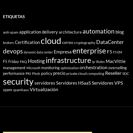
ETIQUETAS
automation
application delivery
blog
architecture
anti-spam
cloud
DataCenter
Certification
correo
cryptography
brokers
enterprise
devops
Empresa
F5
dynamic data center
F5 EM
infrastructure
Hosting
MacVittie
F5 Friday
FAQ
ip
iRules
orchestration
management
monitoring
overselling
Microsoft
optimization
Reseller
policy
precio
performance
PKI
private cloud computing
SDC
Plesk
security
Servidores VPS
servidores
Servidores HSaaS
Virtualización
spam
spamhaus