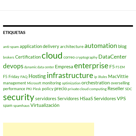
ETIQUETAS
automation
application delivery
blog
architecture
anti-spam
cloud
DataCenter
Certification
correo
cryptography
brokers
enterprise
devops
Empresa
F5
dynamic data center
F5 EM
infrastructure
Hosting
MacVittie
F5 Friday
FAQ
ip
iRules
orchestration
management
monitoring
overselling
Microsoft
optimization
Reseller
policy
precio
performance
PKI
private cloud computing
SDC
Plesk
security
Servidores VPS
servidores
Servidores HSaaS
Virtualización
spam
spamhaus