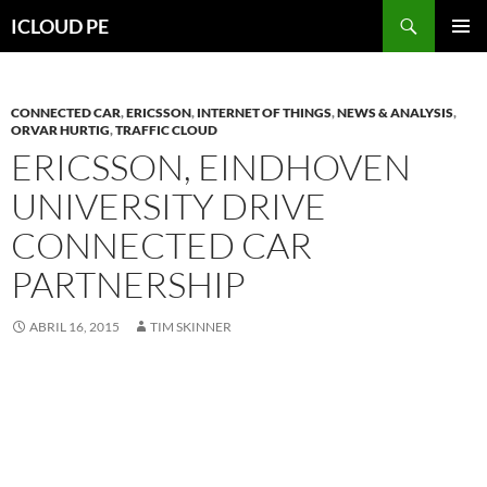
Saltar
Buscar
ICLOUD PE
hacia
MENÚ
el
PRIMAR
contenido
CONNECTED CAR
,
ERICSSON
,
INTERNET OF THINGS
,
NEWS & ANALYSIS
,
ORVAR HURTIG
,
TRAFFIC CLOUD
ERICSSON, EINDHOVEN
UNIVERSITY DRIVE
CONNECTED CAR
PARTNERSHIP
ABRIL 16, 2015
TIM SKINNER