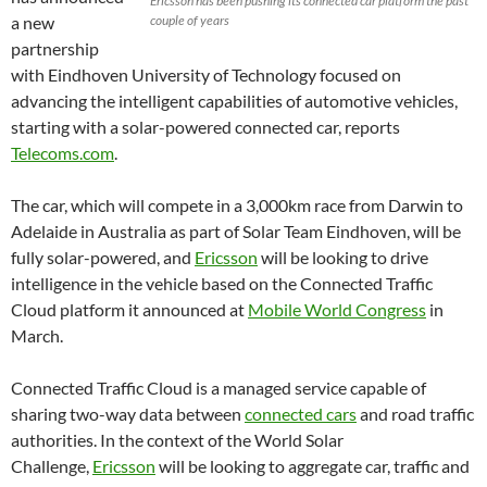
Ericsson has been pushing its connected car platform the past
a new
couple of years
partnership
with Eindhoven University of Technology focused on
advancing the intelligent capabilities of automotive vehicles,
starting with a solar-powered connected car, reports
Telecoms.com
.
The car, which will compete in a 3,000km race from Darwin to
Adelaide in Australia as part of Solar Team Eindhoven, will be
fully solar-powered, and
Ericsson
will be looking to drive
intelligence in the vehicle based on the Connected Traffic
Cloud platform it announced at
Mobile World Congress
in
March.
Connected Traffic Cloud is a managed service capable of
sharing two-way data between
connected cars
and road traffic
authorities. In the context of the World Solar
Challenge,
Ericsson
will be looking to aggregate car, traffic and