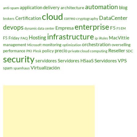
automation
application delivery
blog
architecture
anti-spam
cloud
DataCenter
Certification
correo
cryptography
brokers
enterprise
devops
Empresa
F5
dynamic data center
F5 EM
infrastructure
Hosting
MacVittie
F5 Friday
FAQ
ip
iRules
orchestration
management
monitoring
overselling
Microsoft
optimization
Reseller
policy
precio
performance
PKI
private cloud computing
SDC
Plesk
security
Servidores VPS
servidores
Servidores HSaaS
Virtualización
spam
spamhaus