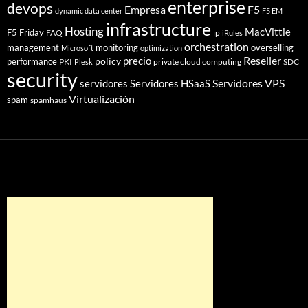
enterprise
devops
Empresa
F5
dynamic data center
F5 EM
infrastructure
Hosting
MacVittie
F5 Friday
FAQ
ip
iRules
orchestration
management
monitoring
overselling
Microsoft
optimization
Reseller
policy
precio
performance
PKI
private cloud computing
SDC
Plesk
security
Servidores VPS
servidores
Servidores HSaaS
Virtualización
spam
spamhaus