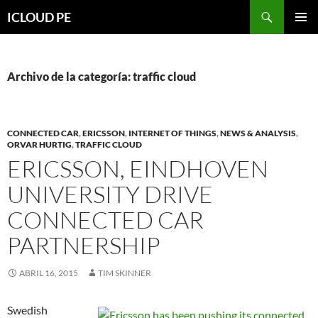
Saltar
Buscar
ICLOUD PE
hacia
MENÚ
el
PRIMAR
contenido
Archivo de la categoría: traffic cloud
CONNECTED CAR
,
ERICSSON
,
INTERNET OF THINGS
,
NEWS & ANALYSIS
,
ORVAR HURTIG
,
TRAFFIC CLOUD
ERICSSON, EINDHOVEN
UNIVERSITY DRIVE
CONNECTED CAR
PARTNERSHIP
ABRIL 16, 2015
TIM SKINNER
Swedish