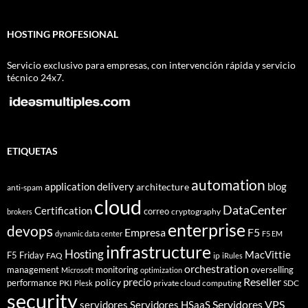
HOSTING PROFESIONAL
Servicio exclusivo para empresas, con intervención rápida y servicio
técnico 24x7.
ETIQUETAS
automation
application delivery
blog
architecture
anti-spam
cloud
DataCenter
Certification
correo
cryptography
brokers
enterprise
devops
Empresa
F5
dynamic data center
F5 EM
infrastructure
Hosting
MacVittie
F5 Friday
FAQ
ip
iRules
orchestration
management
monitoring
overselling
Microsoft
optimization
Reseller
policy
precio
performance
PKI
private cloud computing
SDC
Plesk
security
Servidores VPS
servidores
Servidores HSaaS