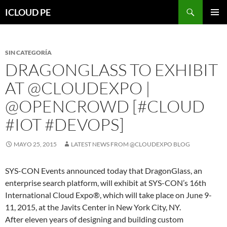
Saltar
Buscar
ICLOUD PE
hacia
MENÚ
el
PRIMAR
contenido
SIN CATEGORÍA
DRAGONGLASS TO EXHIBIT
AT @CLOUDEXPO |
@OPENCROWD [#CLOUD
#IOT #DEVOPS]
MAYO 25, 2015
LATEST NEWS FROM @CLOUDEXPO BLOG
SYS-CON Events announced today that DragonGlass, an
enterprise search platform, will exhibit at SYS-CON’s 16th
International Cloud Expo®, which will take place on June 9-
11, 2015, at the Javits Center in New York City, NY.
After eleven years of designing and building custom