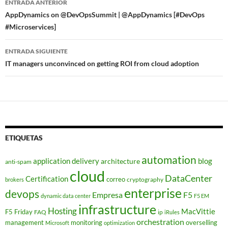
ENTRADA ANTERIOR
de
AppDynamics on @DevOpsSummit | @AppDynamics [#DevOps
#Microservices]
entradas
ENTRADA SIGUIENTE
IT managers unconvinced on getting ROI from cloud adoption
ETIQUETAS
automation
application delivery
blog
architecture
anti-spam
cloud
DataCenter
Certification
correo
cryptography
brokers
enterprise
devops
Empresa
F5
dynamic data center
F5 EM
infrastructure
Hosting
MacVittie
F5 Friday
FAQ
ip
iRules
orchestration
management
monitoring
overselling
Microsoft
optimization