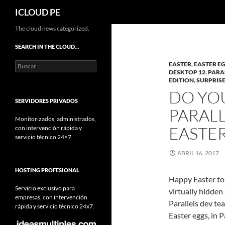
Buscar
ICLOUD PE
Saltar
The cloud news categorized.
hacia
SEARCH IN THE CLOUD…
el
Buscar:
EASTER
,
EASTER E
contenido
DESKTOP 12
,
PARA
EDITION
,
SURPRIS
DO YO
SERVIDORES PRIVADOS
PARALL
Monitorizados, administrados,
EASTER
con intervención rápida y
servicio técnico 24×7.
ABRIL 16, 2017
HOSTING PROFESIONAL
Happy Easter to 
Servicio exclusivo para
virtually hidde
empresas, con intervención
Parallels dev te
rápida y servicio técnico 24x7.
Easter eggs, in 