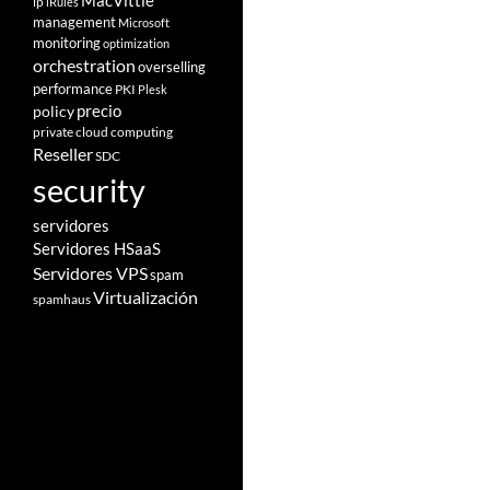
MacVittie
ip
iRules
management
Microsoft
monitoring
optimization
orchestration
overselling
performance
PKI
Plesk
policy
precio
private cloud computing
Reseller
SDC
security
servidores
Servidores HSaaS
Servidores VPS
spam
Virtualización
spamhaus