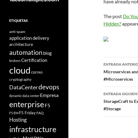
have already no
The post
Do You
ETIQUETAS
Hidden?
appeare
anti-spam
application delivery
architecture
automation
blog
Navegad
Certification
brokers
ENTRADA ANTERI
cloud
de
Microservices a
correo
#Microservices
cryptography
entradas
devops
DataCenter
ENTRADA SIGUIEN
Empresa
dynamic data center
StorageCraft to E
enterprise
F5
#Storage
F5 Friday
FAQ
F5 EM
Hosting
infrastructure