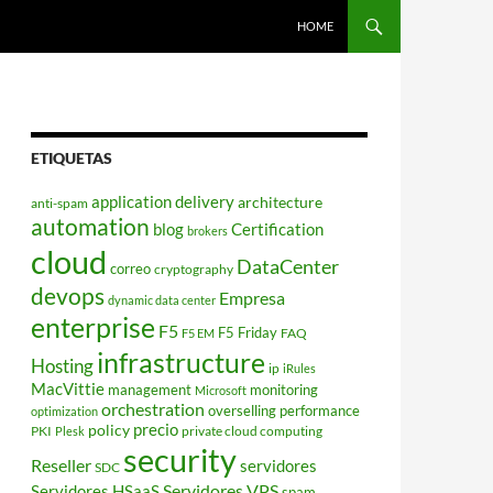
HOME
ETIQUETAS
application delivery
architecture
anti-spam
automation
blog
Certification
brokers
cloud
DataCenter
correo
cryptography
devops
Empresa
dynamic data center
enterprise
F5
F5 Friday
FAQ
F5 EM
infrastructure
Hosting
ip
iRules
MacVittie
management
monitoring
Microsoft
orchestration
overselling
performance
optimization
policy
precio
PKI
private cloud computing
Plesk
security
Reseller
servidores
SDC
Servidores VPS
Servidores HSaaS
spam