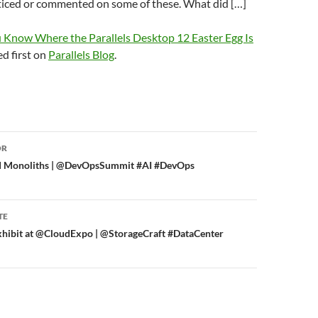
ticed or commented on some of these. What did […]
 Know Where the Parallels Desktop 12 Easter Egg Is
d first on
Parallels Blog
.
or
OR
nd Monoliths | @DevOpsSummit #AI #DevOps
TE
xhibit at @CloudExpo | @StorageCraft #DataCenter