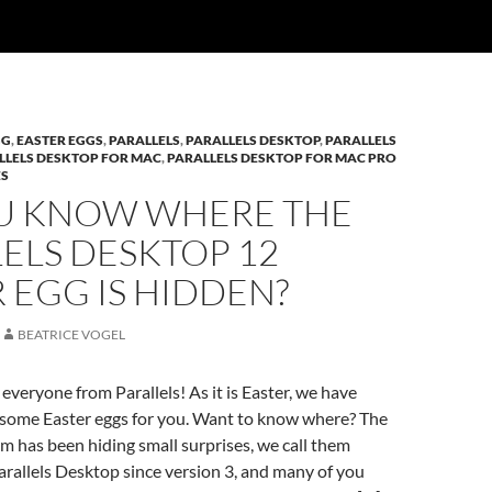
GG
,
EASTER EGGS
,
PARALLELS
,
PARALLELS DESKTOP
,
PARALLELS
LLELS DESKTOP FOR MAC
,
PARALLELS DESKTOP FOR MAC PRO
ES
U KNOW WHERE THE
ELS DESKTOP 12
 EGG IS HIDDEN?
BEATRICE VOGEL
everyone from Parallels! As it is Easter, we have
n some Easter eggs for you. Want to know where? The
am has been hiding small surprises, we call them
Parallels Desktop since version 3, and many of you