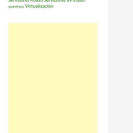
Servidores HSaaS
spam
Virtualización
spamhaus