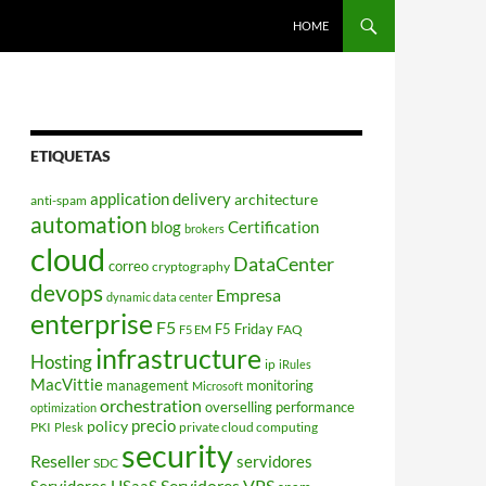
HOME
ETIQUETAS
application delivery
architecture
anti-spam
automation
blog
Certification
brokers
cloud
DataCenter
correo
cryptography
devops
Empresa
dynamic data center
enterprise
F5
F5 Friday
FAQ
F5 EM
infrastructure
Hosting
ip
iRules
MacVittie
management
monitoring
Microsoft
orchestration
overselling
performance
optimization
policy
precio
PKI
private cloud computing
Plesk
security
Reseller
servidores
SDC
Servidores VPS