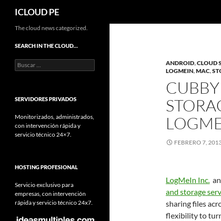
Buscar
ICLOUD PE
Saltar
The cloud news categorized.
hacia
SEARCH IN THE CLOUD…
el
Buscar:
ANDROID
,
CLOUD 
contenido
LOGMEIN
,
MAC
,
ST
CUBBY
STORA
SERVIDORES PRIVADOS
Monitorizados, administrados,
LOGME
con intervención rápida y
servicio técnico 24×7.
FEBRERO 7, 201
HOSTING PROFESIONAL
LogMeIn Inc.
ann
Servicio exclusivo para
and storage serv
empresas, con intervención
rápida y servicio técnico 24x7.
sharing files ac
flexibility to t