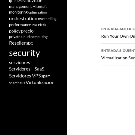
MacVittie
ip
iRules
management
Microsoft
monitoring
optimization
orchestration
overselling
Navegad
performance
PKI
Plesk
ENTRADA ANTERI
policy
precio
de
Run Your Own On-
private cloud computing
Reseller
SDC
entradas
security
ENTRADA SIGUIEN
Virtualization Se
servidores
Servidores HSaaS
Servidores VPS
spam
Virtualización
spamhaus