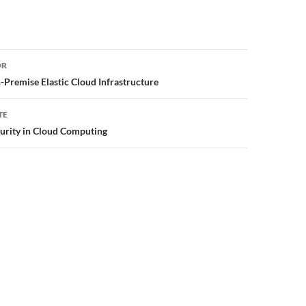
or
OR
Premise Elastic Cloud Infrastructure
TE
curity in Cloud Computing