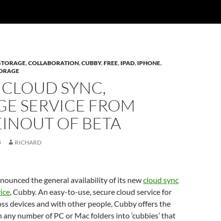
STORAGE
,
COLLABORATION
,
CUBBY
,
FREE
,
IPAD
,
IPHONE
,
ORAGE
 CLOUD SYNC,
GE SERVICE FROM
INOUT OF BETA
3
RICHARD
ounced the general availability of its new
cloud sync
ice
, Cubby. An easy-to-use, secure cloud service for
ross devices and with other people, Cubby offers the
urn any number of PC or Mac folders into ‘cubbies’ that