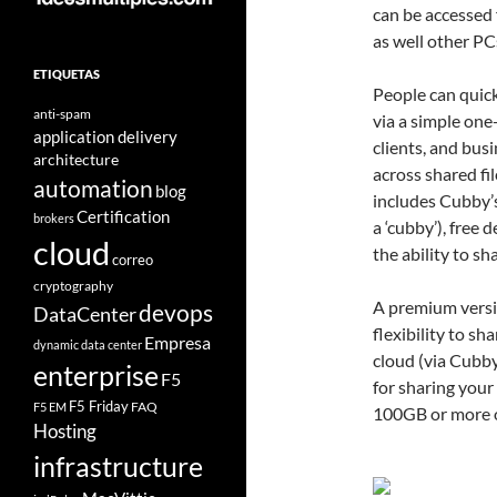
can be accessed
as well other PC
ETIQUETAS
People can quickl
anti-spam
via a simple one-
application delivery
clients, and busi
architecture
across shared fi
automation
blog
includes Cubby’s
Certification
brokers
a ‘cubby’), free
cloud
the ability to sha
correo
cryptography
A premium versio
devops
DataCenter
flexibility to s
Empresa
dynamic data center
cloud (via Cubby
enterprise
F5
for sharing your
F5 Friday
FAQ
F5 EM
100GB or more o
Hosting
infrastructure